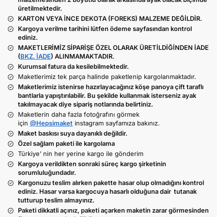
üretilmektedir.
KARTON VEYA İNCE DEKOTA (FOREKS) MALZEME DEĞİLDİR.
Kargoya verilme tarihini lütfen ödeme sayfasından kontrol
ediniz.
MAKETLERİMİZ SİPARİŞE ÖZEL OLARAK ÜRETİLDİĞİNDEN İADE
(
BKZ. İADE
) ALINMAMAKTADIR.
Kurumsal fatura da kesilebilmektedir.
Maketlerimiz tek parça halinde paketlenip kargolanmaktadır.
Maketlerimiz istenirse hazırlayacağınız köşe panoya çift taraflı
bantlarla yapıştırılabilir. Bu şekilde kullanmak isterseniz ayak
takılmayacak diye sipariş notlarında belirtiniz.
Maketlerin daha fazla fotoğrafını görmek
için
@Hepsimaket
instagram sayfamıza bakınız.
Maket baskısı suya dayanıklı değildir.
Özel sağlam paketi ile kargolama
Türkiye’ nin her yerine kargo ile gönderim
Kargoya verildikten sonraki süreç kargo şirketinin
sorumluluğundadır.
Kargonuzu teslim alırken pakette hasar olup olmadığını kontrol
ediniz. Hasar varsa kargocuya hasarlı olduğuna dair tutanak
tutturup teslim almayınız.
Paketi dikkatli açınız, paketi açarken maketin zarar görmesinden