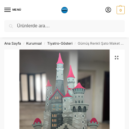
MENÜ
0
Ara
NATO ZİRVESİ NEDENİYLE 06-10 TEMMUZ TARİHLERİ ARASINDA
ATÖLYEMİZ KAPALI OLACAKTIR.
Ana Sayfa
Kurumsal
Tiyatro-Gösteri
Gümüş Renkli Şato Maket Pano Dekor – Süs
/
/
/