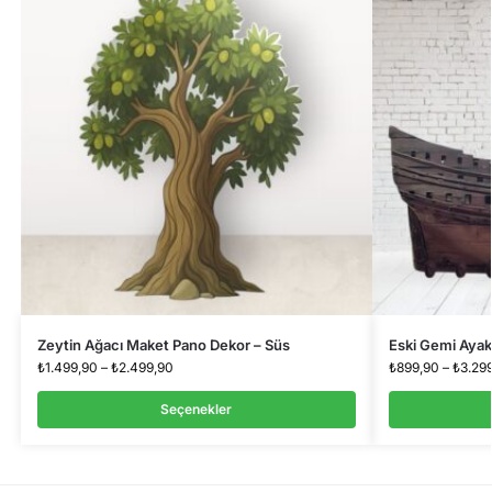
Zeytin Ağacı Maket Pano Dekor – Süs
Eski Gemi Ayak
₺
1.499,90
–
₺
2.499,90
₺
899,90
–
₺
3.29
Seçenekler