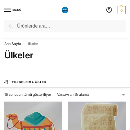
MENÜ
0
Ara
NATO ZİRVESİ NEDENİYLE 06-10 TEMMUZ TARİHLERİ ARASINDA
ATÖLYEMİZ KAPALI OLACAKTIR.
Ana Sayfa
Ülkeler
/
Ülkeler
FILTRELERI GÖSTER
15 sonucun tümü gösteriliyor