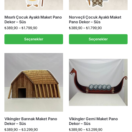
Mısırlı Çocuk Ayaklı Maket Pano
Norveçli Çocuk Ayaklı Maket
Dekor – Süs
Pano Dekor – Süs
₺
389,90
–
₺
1.799,90
₺
389,90
–
₺
1.799,90
Seçenekler
Seçenekler
Vikingler Barınak Maket Pano
Vikingler Gemi Maket Pano
Dekor – Süs
Dekor – Süs
₺
389,90
–
₺
3.299,90
₺
389,90
–
₺
3.299,90