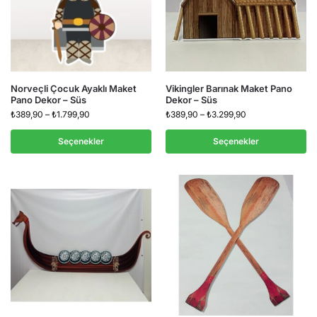
Norveçli Çocuk Ayaklı Maket
Vikingler Barınak Maket Pano
Pano Dekor – Süs
Dekor – Süs
₺
389,90
–
₺
1.799,90
₺
389,90
–
₺
3.299,90
Seçenekler
Seçenekler