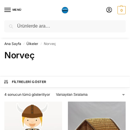
MENÜ
0
Ara
NATO ZİRVESİ NEDENİYLE 06-10 TEMMUZ TARİHLERİ ARASINDA
ATÖLYEMİZ KAPALI OLACAKTIR.
Ana Sayfa
Ülkeler
Norveç
/
/
Norveç
FILTRELERI GÖSTER
4 sonucun tümü gösteriliyor