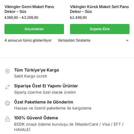
Vikingler Gemi Maket Pano
Vikingler Kürek Maket Seti Pano
Dekor – Süs
Dekor – Süs
₺
389,90
–
₺
3.299,90
₺
2.499,90
Seçenekler
Sepete Ekle
4 sonucun tümü gösteriliyor
Tüm Türkiye’ye Kargo
Sabit Kargo ücreti
Siparişe Özel El Yapımı Ürünler
Sipariş üzerine özel olarak üretim
Özel Paketleme ile Gönderim
Hassas ve özenli paketleme ile kargolama
100% Güvenli Ödeme
BDDK onaylı ödeme kuruluşu ile (MasterCard / Visa / EFT /
HAVALE)