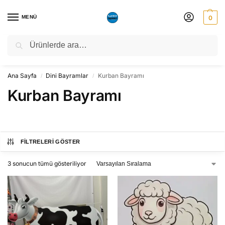
MENÜ
0
Ara
NATO ZİRVESİ NEDENİYLE 06-10 TEMMUZ TARİHLERİ ARASINDA
ATÖLYEMİZ KAPALI OLACAKTIR.
Ana Sayfa
Dini Bayramlar
Kurban Bayramı
/
/
Kurban Bayramı
FILTRELERI GÖSTER
3 sonucun tümü gösteriliyor