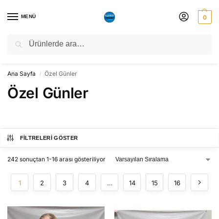
MENÜ
0
Ara
NATO ZİRVESİ NEDENİYLE 06-10 TEMMUZ TARİHLERİ ARASINDA
ATÖLYEMİZ KAPALI OLACAKTIR.
Ana Sayfa
Özel Günler
/
Özel Günler
FILTRELERI GÖSTER
242 sonuçtan 1-16 arası gösteriliyor
1
2
3
4
…
14
15
16