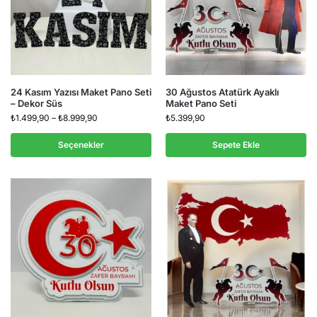
24 Kasım Yazısı Maket Pano Seti
30 Ağustos Atatürk Ayaklı
– Dekor Süs
Maket Pano Seti
₺
1.499,90
–
₺
8.999,90
₺
5.399,90
Seçenekler
Sepete Ekle