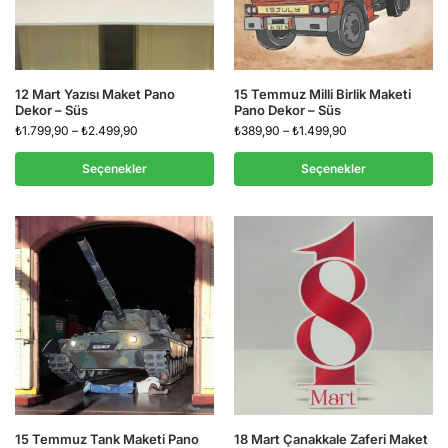
12 Mart Yazısı Maket Pano
15 Temmuz Milli Birlik Maketi
Dekor – Süs
Pano Dekor – Süs
₺
1.799,90
–
₺
2.499,90
₺
389,90
–
₺
1.499,90
Seçenekler
Seçenekler
15 Temmuz Tank Maketi Pano
18 Mart Çanakkale Zaferi Maket