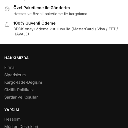
Özel Paketleme ile Gönderim
Hassas ve özenli paketleme ile kargolama
100% Güvenli Ödeme
BDDK onaylı ödeme kuruluşu ile (MasterCard / Visa / EFT /
HAVALE)
HAKKIMIZDA
Firma
Siparişlerim
Kargo-İade-Değişim
Gizlilik Politikası
Şartlar ve Koşullar
YARDIM
Hesabım
Müşteri Destekleri