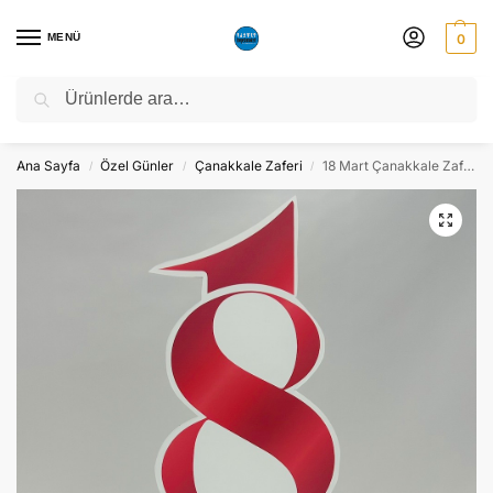
MENÜ
0
Ara
NATO ZİRVESİ NEDENİYLE 06-10 TEMMUZ TARİHLERİ ARASINDA
ATÖLYEMİZ KAPALI OLACAKTIR.
Ana Sayfa
Özel Günler
Çanakkale Zaferi
18 Mart Çanakkale Zaferi Maket Pano Dekor – Süs
/
/
/