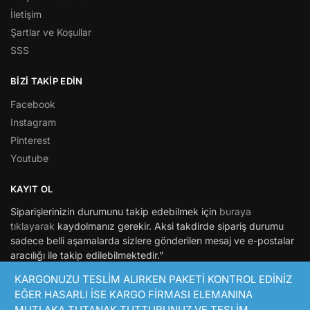
İletişim
Şartlar ve Koşullar
SSS
BİZİ TAKİP EDİN
Facebook
Instagram
Pinterest
Youtube
KAYIT OL
Siparişlerinizin durumunu takip edebilmek için
buraya
tıklayarak
kaydolmanız gerekir. Aksi takdirde sipariş durumu
sadece belli aşamalarda sizlere gönderilen mesaj ve e-postalar
aracılığı ile takip edilebilmektedir.”
KARGONUZU TESLİM ALIRKEN PAKETİ KONTROL EDİNİZ
© Hepsimaket 2021
EĞER HASARLI İSE KARGO FİRMASI ELEMANINA
Bir Niceyaslara.com markasıdır.
MUTLAKA TUTANAK TUTTURUNUZ VE TESLİM