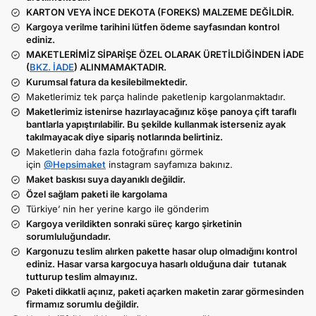
KARTON VEYA İNCE DEKOTA (FOREKS) MALZEME DEĞİLDİR.
Kargoya verilme tarihini lütfen ödeme sayfasından kontrol
ediniz.
MAKETLERİMİZ SİPARİŞE ÖZEL OLARAK ÜRETİLDİĞİNDEN İADE
(
BKZ. İADE
) ALINMAMAKTADIR.
Kurumsal fatura da kesilebilmektedir.
Maketlerimiz tek parça halinde paketlenip kargolanmaktadır.
Maketlerimiz istenirse hazırlayacağınız köşe panoya çift taraflı
bantlarla yapıştırılabilir. Bu şekilde kullanmak isterseniz ayak
takılmayacak diye sipariş notlarında belirtiniz.
Maketlerin daha fazla fotoğrafını görmek
için
@Hepsimaket
instagram sayfamıza bakınız.
Maket baskısı suya dayanıklı değildir.
Özel sağlam paketi ile kargolama
Türkiye’ nin her yerine kargo ile gönderim
Kargoya verildikten sonraki süreç kargo şirketinin
sorumluluğundadır.
Kargonuzu teslim alırken pakette hasar olup olmadığını kontrol
ediniz. Hasar varsa kargocuya hasarlı olduğuna dair tutanak
tutturup teslim almayınız.
Paketi dikkatli açınız, paketi açarken maketin zarar görmesinden
firmamız sorumlu değildir.