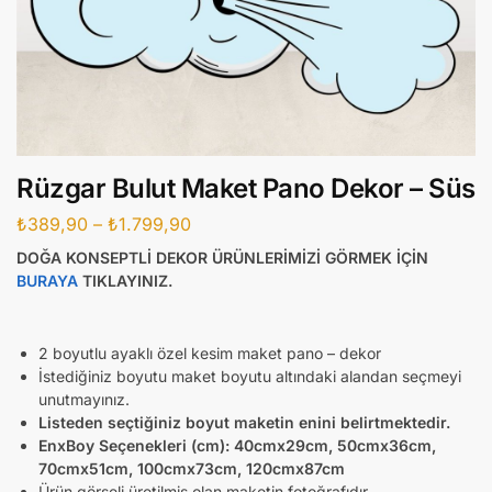
Rüzgar Bulut Maket Pano Dekor – Süs
₺
389,90
–
₺
1.799,90
DOĞA KONSEPTLİ DEKOR ÜRÜNLERİMİZİ GÖRMEK İÇİN
BURAYA
TIKLAYINIZ.
2 boyutlu ayaklı özel kesim maket pano – dekor
İstediğiniz boyutu maket boyutu altındaki alandan seçmeyi
unutmayınız.
Listeden seçtiğiniz boyut maketin enini belirtmektedir.
EnxBoy Seçenekleri (cm):
40cmx29cm, 50cmx36cm,
70cmx51cm, 100cmx73cm, 120cmx87cm
Ürün görseli üretilmiş olan maketin fotoğrafıdır.