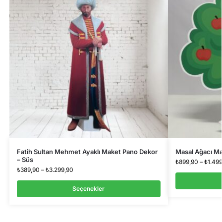
Fatih Sultan Mehmet Ayaklı Maket Pano Dekor
Masal Ağacı Ma
– Süs
₺
899,90
–
₺
1.49
₺
389,90
–
₺
3.299,90
Seçenekler