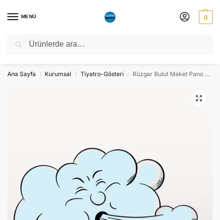
MENÜ
0
Ara
NATO ZİRVESİ NEDENİYLE 06-10 TEMMUZ TARİHLERİ ARASINDA
ATÖLYEMİZ KAPALI OLACAKTIR.
Ana Sayfa
Kurumsal
Tiyatro-Gösteri
Rüzgar Bulut Maket Pano Dekor – Süs
/
/
/