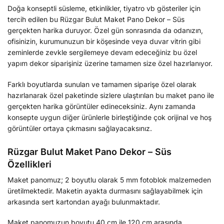
Doğa konseptli süsleme, etkinlikler, tiyatro vb gösteriler için
tercih edilen bu Rüzgar Bulut Maket Pano Dekor – Süs
gerçekten harika duruyor. Özel gün sonrasında da odanızın,
ofisinizin, kurumunuzun bir köşesinde veya duvar vitrin gibi
zeminlerde zevkle sergilemeye devam edeceğiniz bu özel
yapım dekor siparişiniz üzerine tamamen size özel hazırlanıyor.
Farklı boyutlarda sunulan ve tamamen siparişe özel olarak
hazırlanarak özel paketinde sizlere ulaştırılan bu maket pano ile
gerçekten harika görüntüler edineceksiniz. Aynı zamanda
konsepte uygun diğer ürünlerle birleştiğinde çok orijinal ve hoş
görüntüler ortaya çıkmasını sağlayacaksınız.
Rüzgar Bulut Maket Pano Dekor – Süs
Özellikleri
Maket panomuz; 2 boyutlu olarak 5 mm fotoblok malzemeden
üretilmektedir. Maketin ayakta durmasını sağlayabilmek için
arkasında sert kartondan ayağı bulunmaktadır.
Maket panomuzun boyutu 40 cm ile 120 cm arasında