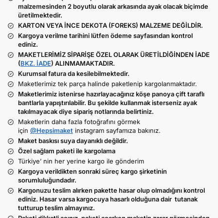
malzemesinden 2 boyutlu olarak arkasında ayak olacak biçimde
üretilmektedir.
KARTON VEYA İNCE DEKOTA (FOREKS) MALZEME DEĞİLDİR.
Kargoya verilme tarihini lütfen ödeme sayfasından kontrol
ediniz.
MAKETLERİMİZ SİPARİŞE ÖZEL OLARAK ÜRETİLDİĞİNDEN İADE
(
BKZ. İADE
) ALINMAMAKTADIR.
Kurumsal fatura da kesilebilmektedir.
Maketlerimiz tek parça halinde paketlenip kargolanmaktadır.
Maketlerimiz istenirse hazırlayacağınız köşe panoya çift taraflı
bantlarla yapıştırılabilir. Bu şekilde kullanmak isterseniz ayak
takılmayacak diye sipariş notlarında belirtiniz.
Maketlerin daha fazla fotoğrafını görmek
için
@Hepsimaket
instagram sayfamıza bakınız.
Maket baskısı suya dayanıklı değildir.
Özel sağlam paketi ile kargolama
Türkiye’ nin her yerine kargo ile gönderim
Kargoya verildikten sonraki süreç kargo şirketinin
sorumluluğundadır.
Kargonuzu teslim alırken pakette hasar olup olmadığını kontrol
ediniz. Hasar varsa kargocuya hasarlı olduğuna dair tutanak
tutturup teslim almayınız.