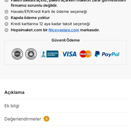
Paketi dikkatli açınız, paketi açarken maketin zarar görmesinden
firmamız sorumlu değildir.
Havale/Eft/Kredi Kartı ile ödeme seçeneği
Kapıda ödeme yoktur
Kredi kartlarına 12 aya kadar taksit seçeneği
Hepsimaket.com bir
Niceyaslara.com
markasıdır.
Güvenli Ödeme
Açıklama
Ek bilgi
Değerlendirmeler
0