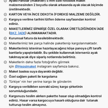
Ayaklı Panolar (maketler) 5 mm özel fotoblok maket
malzemesinden 2 boyutlu olarak arkasında ayak olacak biçimde
üretilmektedir.
KARTON VEYA İNCE DEKOTA (FOREKS) MALZEME DEĞİLDİR.
Kargoya verilme tarihini lütfen ödeme sayfasından kontrol
ediniz.
MAKETLERİMİZ SİPARİŞE ÖZEL OLARAK ÜRETİLDİĞİNDEN İADE
(
BKZ. İADE
) ALINMAMAKTADIR.
Kurumsal fatura da kesilebilmektedir.
Maketlerimiz tek parça halinde paketlenip kargolanmaktadır.
Maketlerimiz istenirse hazırlayacağınız köşe panoya çift taraflı
bantlarla yapıştırılabilir. Bu şekilde kullanmak isterseniz ayak
takılmayacak diye sipariş notlarında belirtiniz.
Maketlerin daha fazla fotoğrafını görmek
için
@Hepsimaket
instagram sayfamıza bakınız.
Maket baskısı suya dayanıklı değildir.
Özel sağlam paketi ile kargolama
Türkiye’ nin her yerine kargo ile gönderim
Kargoya verildikten sonraki süreç kargo şirketinin
sorumluluğundadır.
Kargonuzu teslim alırken pakette hasar olup olmadığını kontrol
ediniz. Hasar varsa kargocuya hasarlı olduğuna dair tutanak
tutturup teslim almayınız.