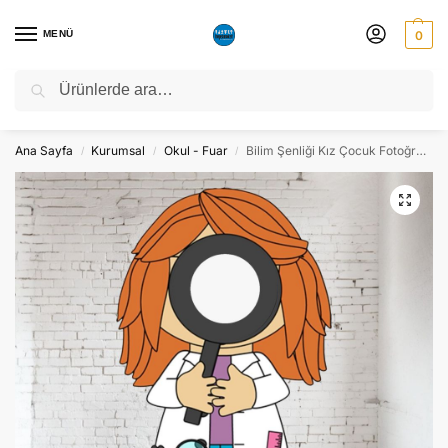
MENÜ
0
Ara
NATO ZİRVESİ NEDENİYLE 06-10 TEMMUZ TARİHLERİ ARASINDA
ATÖLYEMİZ KAPALI OLACAKTIR.
Ana Sayfa
Kurumsal
Okul - Fuar
Bilim Şenliği Kız Çocuk Fotoğraf Çektirme Maket Pano
/
/
/