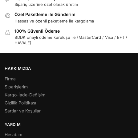
Sipariş üzerine özel olarak üretim
Özel Paketleme ile Gönderim
Hassas ve özenli paketleme ile kargolama
100% Güvenli Ödeme
BDDK onaylı ödeme kuruluşu ile (MasterCard / Visa / EFT /
HAVALE)
HAKKIMIZDA
Firma
Siparişlerim
Kargo-İade-Değişim
Gizlilik Politikası
Şartlar ve Koşullar
YARDIM
Hesabım