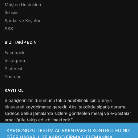
Müşteri Destekleri
İletişim
Şartlar ve Koşullar
SSS
BİZİ TAKİP EDİN
Facebook
Instagram
Pinterest
Youtube
KAYIT OL
Siparişlerinizin durumunu takip edebilmek için
buraya
tıklayarak
kaydolmanız gerekir. Aksi takdirde sipariş durumu
sadece belli aşamalarda sizlere gönderilen mesaj ve e-postalar
aracılığı ile takip edilebilmektedir.”
KARGONUZU TESLİM ALIRKEN PAKETİ KONTROL EDİNİZ
© Hepsimaket 2021
EĞER HASARLI İSE KARGO FİRMASI ELEMANINA