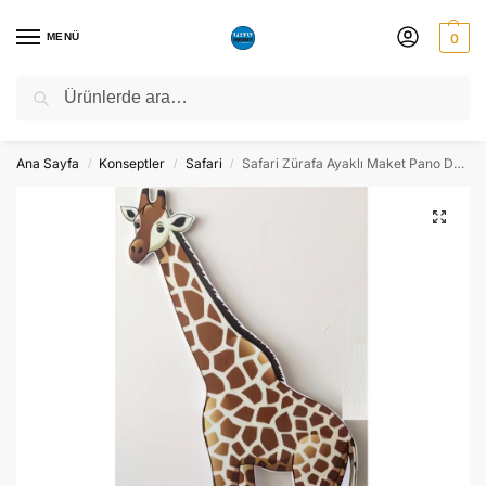
MENÜ
0
Ara
NATO ZİRVESİ NEDENİYLE 06-10 TEMMUZ TARİHLERİ ARASINDA
ATÖLYEMİZ KAPALI OLACAKTIR.
Ana Sayfa
Konseptler
Safari
Safari Zürafa Ayaklı Maket Pano Dekor – Süs
/
/
/