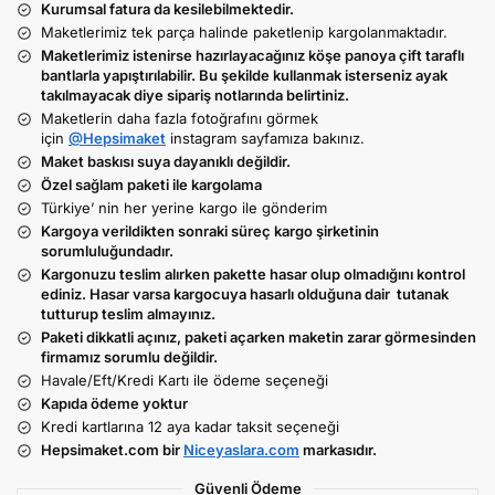
Kurumsal fatura da kesilebilmektedir.
Maketlerimiz tek parça halinde paketlenip kargolanmaktadır.
Maketlerimiz istenirse hazırlayacağınız köşe panoya çift taraflı
bantlarla yapıştırılabilir. Bu şekilde kullanmak isterseniz ayak
takılmayacak diye sipariş notlarında belirtiniz.
Maketlerin daha fazla fotoğrafını görmek
için
@Hepsimaket
instagram sayfamıza bakınız.
Maket baskısı suya dayanıklı değildir.
Özel sağlam paketi ile kargolama
Türkiye’ nin her yerine kargo ile gönderim
Kargoya verildikten sonraki süreç kargo şirketinin
sorumluluğundadır.
Kargonuzu teslim alırken pakette hasar olup olmadığını kontrol
ediniz. Hasar varsa kargocuya hasarlı olduğuna dair tutanak
tutturup teslim almayınız.
Paketi dikkatli açınız, paketi açarken maketin zarar görmesinden
firmamız sorumlu değildir.
Havale/Eft/Kredi Kartı ile ödeme seçeneği
Kapıda ödeme yoktur
Kredi kartlarına 12 aya kadar taksit seçeneği
Hepsimaket.com bir
Niceyaslara.com
markasıdır.
Güvenli Ödeme