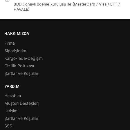
BDDK onaylı ödeme kuruluşu ile (MasterCard / Visa / EFT /
HAVALE)
HAKKIMIZDA
Firma
Siparişlerim
Kargo-İade-Değişim
Gizlilik Politikası
Şartlar ve Koşullar
YARDIM
Hesabım
Müşteri Destekleri
İletişim
Şartlar ve Koşullar
SSS