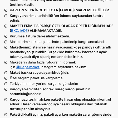
üretilmektedir.
KARTON VEYA İNCE DEKOTA (FOREKS) MALZEME DEĞİLDİR.
Kargoya verilme tarihini lütfen ödeme sayfasından kontrol
ediniz.
MAKETLERİMİZ SİPARİŞE ÖZEL OLARAK ÜRETİLDİĞİNDEN İADE
(
BKZ. İADE
) ALINMAMAKTADIR.
Kurumsal fatura da kesilebilmektedir.
Maketlerimiz tek parça halinde paketlenip kargolanmaktadır.
Maketlerimiz istenirse hazırlayacağınız köşe panoya çift taraflı
bantlarla yapıştırılabilir. Bu şekilde kullanmak isterseniz ayak
takılmayacak diye sipariş notlarında belirtiniz.
Maketlerin daha fazla fotoğrafını görmek
için
@Hepsimaket
instagram sayfamıza bakınız.
Maket baskısı suya dayanıklı değildir.
Özel sağlam paketi ile kargolama
Türkiye’ nin her yerine kargo ile gönderim
Kargoya verildikten sonraki süreç kargo şirketinin
sorumluluğundadır.
Kargonuzu teslim alırken pakette hasar olup olmadığını kontrol
ediniz. Hasar varsa kargocuya hasarlı olduğuna dair tutanak
tutturup teslim almayınız.
Paketi dikkatli açınız, paketi açarken maketin zarar görmesinden