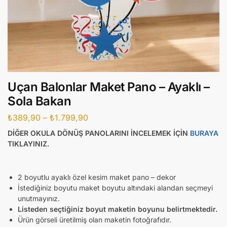
Uçan Balonlar Maket Pano – Ayaklı –
Sola Bakan
₺
389,90
–
₺
1.799,90
DİĞER OKULA DÖNÜŞ PANOLARINI İNCELEMEK İÇİN
BURAYA
TIKLAYINIZ.
2 boyutlu ayaklı özel kesim maket pano – dekor
İstediğiniz boyutu maket boyutu altındaki alandan seçmeyi
unutmayınız.
Listeden seçtiğiniz boyut maketin boyunu belirtmektedir.
Ürün görseli üretilmiş olan maketin fotoğrafıdır.