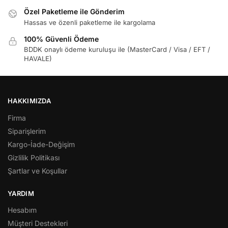
Özel Paketleme ile Gönderim
Hassas ve özenli paketleme ile kargolama
100% Güvenli Ödeme
BDDK onaylı ödeme kuruluşu ile (MasterCard / Visa / EFT /
HAVALE)
HAKKIMIZDA
Firma
Siparişlerim
Kargo-İade-Değişim
Gizlilik Politikası
Şartlar ve Koşullar
YARDIM
Hesabım
Müşteri Destekleri