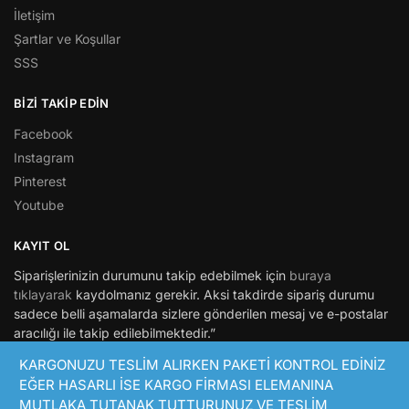
İletişim
Şartlar ve Koşullar
SSS
BİZİ TAKİP EDİN
Facebook
Instagram
Pinterest
Youtube
KAYIT OL
Siparişlerinizin durumunu takip edebilmek için
buraya
tıklayarak
kaydolmanız gerekir. Aksi takdirde sipariş durumu
sadece belli aşamalarda sizlere gönderilen mesaj ve e-postalar
aracılığı ile takip edilebilmektedir.”
KARGONUZU TESLİM ALIRKEN PAKETİ KONTROL EDİNİZ
© Hepsimaket 2021
EĞER HASARLI İSE KARGO FİRMASI ELEMANINA
Bir Niceyaslara.com markasıdır.
MUTLAKA TUTANAK TUTTURUNUZ VE TESLİM