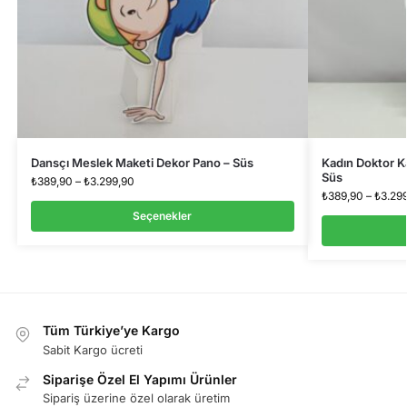
Dansçı Meslek Maketi Dekor Pano – Süs
Kadın Doktor K
Süs
₺
389,90
–
₺
3.299,90
₺
389,90
–
₺
3.29
Seçenekler
Tüm Türkiye’ye Kargo
Sabit Kargo ücreti
Siparişe Özel El Yapımı Ürünler
Sipariş üzerine özel olarak üretim