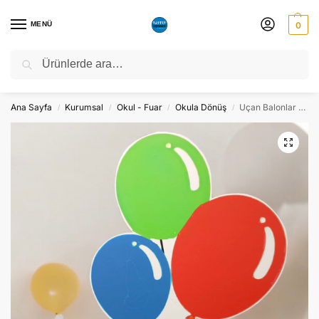
MENÜ
0
Ara
NATO ZİRVESİ NEDENİYLE 06-10 TEMMUZ TARİHLERİ ARASINDA
ATÖLYEMİZ KAPALI OLACAKTIR.
Ana Sayfa
Kurumsal
Okul - Fuar
Okula Dönüş
Uçan Balonlar Maket Pano – Ayaklı – Sola Bakan
/
/
/
/