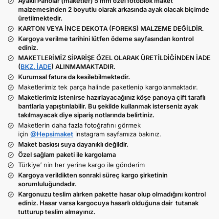
Ayaklı Panolar (maketler) 5 mm özel fotoblok maket
malzemesinden 2 boyutlu olarak arkasında ayak olacak biçimde
üretilmektedir.
KARTON VEYA İNCE DEKOTA (FOREKS) MALZEME DEĞİLDİR.
Kargoya verilme tarihini lütfen ödeme sayfasından kontrol
ediniz.
MAKETLERİMİZ SİPARİŞE ÖZEL OLARAK ÜRETİLDİĞİNDEN İADE
(
BKZ. İADE
) ALINMAMAKTADIR.
Kurumsal fatura da kesilebilmektedir.
Maketlerimiz tek parça halinde paketlenip kargolanmaktadır.
Maketlerimiz istenirse hazırlayacağınız köşe panoya çift taraflı
bantlarla yapıştırılabilir. Bu şekilde kullanmak isterseniz ayak
takılmayacak diye sipariş notlarında belirtiniz.
Maketlerin daha fazla fotoğrafını görmek
için
@Hepsimaket
instagram sayfamıza bakınız.
Maket baskısı suya dayanıklı değildir.
Özel sağlam paketi ile kargolama
Türkiye’ nin her yerine kargo ile gönderim
Kargoya verildikten sonraki süreç kargo şirketinin
sorumluluğundadır.
Kargonuzu teslim alırken pakette hasar olup olmadığını kontrol
ediniz. Hasar varsa kargocuya hasarlı olduğuna dair tutanak
tutturup teslim almayınız.