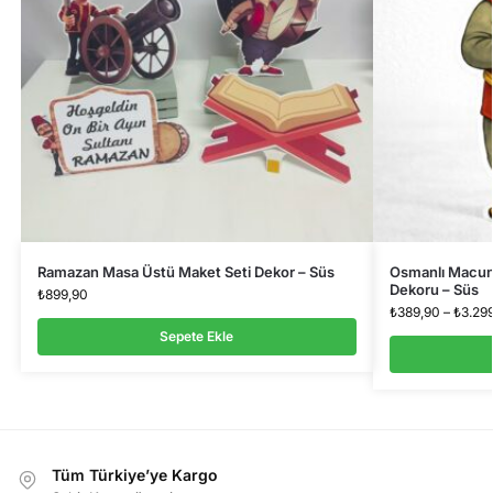
Ramazan Masa Üstü Maket Seti Dekor – Süs
Osmanlı Macun
Dekoru – Süs
₺
899,90
₺
389,90
–
₺
3.29
Sepete Ekle
Tüm Türkiye’ye Kargo