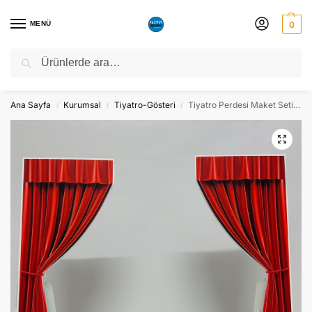
MENÜ
0
Ara
NATO ZİRVESİ NEDENİYLE 06-10 TEMMUZ TARİHLERİ ARASINDA
ATÖLYEMİZ KAPALI OLACAKTIR.
Ana Sayfa
Kurumsal
Tiyatro-Gösteri
Tiyatro Perdesi Maket Seti Dekor – Süs
/
/
/