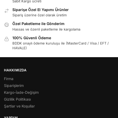
Sabit Kargo ücreti
Siparişe Özel El Yapımı Ürünler
Sipariş üzerine özel olarak üretim
Özel Paketleme ile Gönderim
Hassas ve özenli paketleme ile kargolama
100% Güvenli Ödeme
BDDK onaylı ödeme kuruluşu ile (MasterCard / Visa / EFT /
HAVALE)
HAKKIMIZDA
Firma
Siparişlerim
Kargo-İade-Değişim
Gizlilik Politikası
Şartlar ve Koşullar
YARDIM