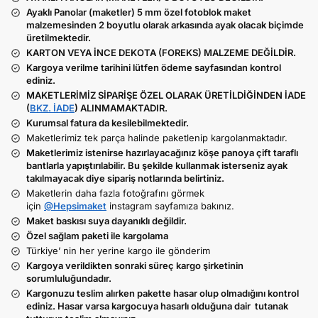
Ayaklı Panolar (maketler) 5 mm özel fotoblok maket
malzemesinden 2 boyutlu olarak arkasında ayak olacak biçimde
üretilmektedir.
KARTON VEYA İNCE DEKOTA (FOREKS) MALZEME DEĞİLDİR.
Kargoya verilme tarihini lütfen ödeme sayfasından kontrol
ediniz.
MAKETLERİMİZ SİPARİŞE ÖZEL OLARAK ÜRETİLDİĞİNDEN İADE
(
BKZ. İADE
) ALINMAMAKTADIR.
Kurumsal fatura da kesilebilmektedir.
Maketlerimiz tek parça halinde paketlenip kargolanmaktadır.
Maketlerimiz istenirse hazırlayacağınız köşe panoya çift taraflı
bantlarla yapıştırılabilir. Bu şekilde kullanmak isterseniz ayak
takılmayacak diye sipariş notlarında belirtiniz.
Maketlerin daha fazla fotoğrafını görmek
için
@Hepsimaket
instagram sayfamıza bakınız.
Maket baskısı suya dayanıklı değildir.
Özel sağlam paketi ile kargolama
Türkiye’ nin her yerine kargo ile gönderim
Kargoya verildikten sonraki süreç kargo şirketinin
sorumluluğundadır.
Kargonuzu teslim alırken pakette hasar olup olmadığını kontrol
ediniz. Hasar varsa kargocuya hasarlı olduğuna dair tutanak