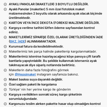
AYAKLI PANOLAR (MAKETLER) 3 BOYUTLU DEĞİLDİR.
Ayaklı Panolar (maketler) 5 mm özel fotoblok maket
malzemesinden 2 boyutlu olarak arkasında ayak olacak biçimde
üretilmektedir.
KARTON VEYA İNCE DEKOTA (FOREKS) MALZEME DEĞİLDİR.
Kargoya verilme tarihini lütfen ödeme sayfasından kontrol
ediniz.
MAKETLERİMİZ SİPARİŞE ÖZEL OLARAK ÜRETİLDİĞİNDEN İADE
(
BKZ. İADE
) ALINMAMAKTADIR.
Kurumsal fatura da kesilebilmektedir.
Maketlerimiz tek parça halinde paketlenip kargolanmaktadır.
Maketlerimiz istenirse hazırlayacağınız köşe panoya çift taraflı
bantlarla yapıştırılabilir. Bu şekilde kullanmak isterseniz ayak
takılmayacak diye sipariş notlarında belirtiniz.
Maketlerin daha fazla fotoğrafını görmek
için
@Hepsimaket
instagram sayfamıza bakınız.
Maket baskısı suya dayanıklı değildir.
Özel sağlam paketi ile kargolama
Türkiye’ nin her yerine kargo ile gönderim
Kargoya verildikten sonraki süreç kargo şirketinin
sorumluluğundadır.
Kargonuzu teslim alırken pakette hasar olup olmadığını kontrol