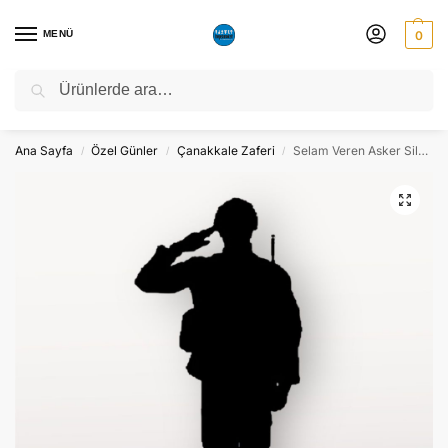
MENÜ
0
Ara
NATO ZİRVESİ NEDENİYLE 06-10 TEMMUZ TARİHLERİ ARASINDA
ATÖLYEMİZ KAPALI OLACAKTIR.
Ana Sayfa
Özel Günler
Çanakkale Zaferi
Selam Veren Asker Silüeti Maket Pano Dekor – Süs
/
/
/