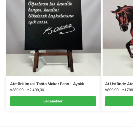
Atatürk İmzalı Tahta Maket Pano – Ayaklı
At Üstünde Ata
₺
389,90
–
₺
2.499,90
₺
899,90
–
₺
1.79
Seçenekler