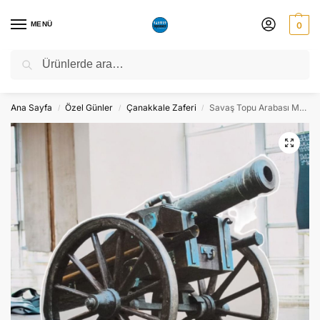
MENÜ
0
Ara
NATO ZİRVESİ NEDENİYLE 06-10 TEMMUZ TARİHLERİ ARASINDA
ATÖLYEMİZ KAPALI OLACAKTIR.
Ana Sayfa
Özel Günler
Çanakkale Zaferi
Savaş Topu Arabası Maket Pano Dekor – Süs
/
/
/