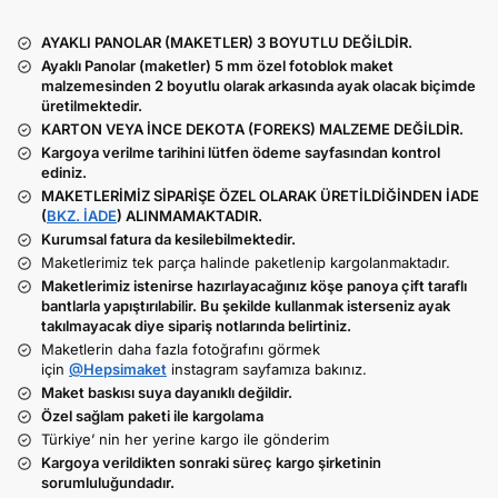
AYAKLI PANOLAR (MAKETLER) 3 BOYUTLU DEĞİLDİR.
Ayaklı Panolar (maketler) 5 mm özel fotoblok maket
malzemesinden 2 boyutlu olarak arkasında ayak olacak biçimde
üretilmektedir.
KARTON VEYA İNCE DEKOTA (FOREKS) MALZEME DEĞİLDİR.
Kargoya verilme tarihini lütfen ödeme sayfasından kontrol
ediniz.
MAKETLERİMİZ SİPARİŞE ÖZEL OLARAK ÜRETİLDİĞİNDEN İADE
(
BKZ. İADE
) ALINMAMAKTADIR.
Kurumsal fatura da kesilebilmektedir.
Maketlerimiz tek parça halinde paketlenip kargolanmaktadır.
Maketlerimiz istenirse hazırlayacağınız köşe panoya çift taraflı
bantlarla yapıştırılabilir. Bu şekilde kullanmak isterseniz ayak
takılmayacak diye sipariş notlarında belirtiniz.
Maketlerin daha fazla fotoğrafını görmek
için
@Hepsimaket
instagram sayfamıza bakınız.
Maket baskısı suya dayanıklı değildir.
Özel sağlam paketi ile kargolama
Türkiye’ nin her yerine kargo ile gönderim
Kargoya verildikten sonraki süreç kargo şirketinin
sorumluluğundadır.