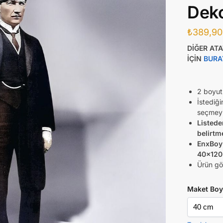
Deko
₺
389,90
DİĞER AT
İÇİN
BURA
2 boyut
İstediğ
seçmeyi
Listede
belirtm
EnxBoy 
40×120
Ürün gör
Maket Boy