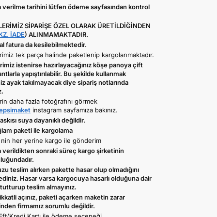
 verilme tarihini lütfen ödeme sayfasından kontrol
ERİMİZ SİPARİŞE ÖZEL OLARAK ÜRETİLDİĞİNDEN
KZ. İADE
) ALINMAMAKTADIR.
 fatura da kesilebilmektedir.
imiz tek parça halinde paketlenip kargolanmaktadır.
imiz istenirse hazırlayacağınız köşe panoya çift
antlarla yapıştırılabilir. Bu şekilde kullanmak
iz ayak takılmayacak diye sipariş notlarında
z.
rin daha fazla fotoğrafını görmek
psimaket
instagram sayfamıza bakınız.
skısı suya dayanıklı değildir.
ğlam paketi ile kargolama
 nin her yerine kargo ile gönderim
verildikten sonraki süreç kargo şirketinin
luğundadır.
zu teslim alırken pakette hasar olup olmadığını
ediniz. Hasar varsa kargocuya hasarlı olduğuna dair
tutturup teslim almayınız.
ikkatli açınız, paketi açarken maketin zarar
nden firmamız sorumlu değildir.
Eft/Kredi Kartı ile ödeme seçeneği