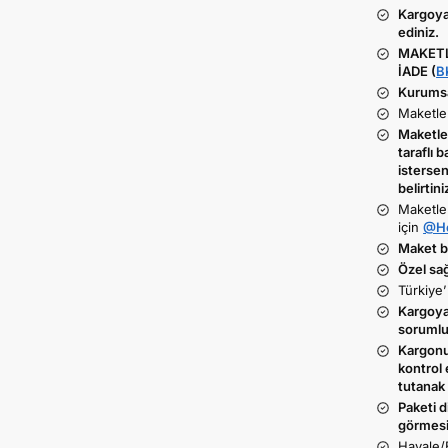
Kargoya
ediniz.
MAKETL
İADE (
B
Kurumsal
Maketler
Maketler
taraflı b
istersen
belirtini
Maketle
için
@He
Maket ba
Özel sa
Türkiye’
Kargoya 
sorumlu
Kargonu
kontrol 
tutanak 
Paketi d
görmesi
Havale/