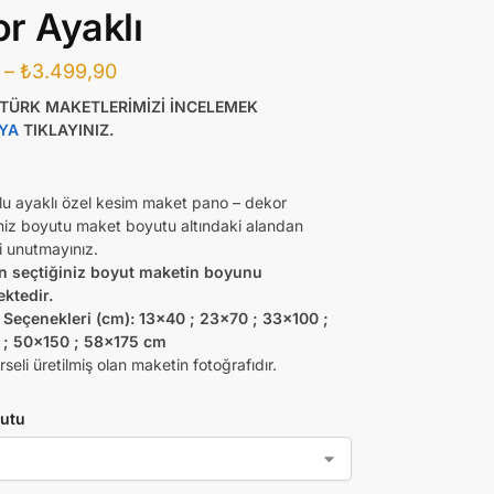
r Ayaklı
–
₺
3.499,90
ATÜRK MAKETLERİMİZİ İNCELEMEK
YA
TIKLAYINIZ.
lu ayaklı özel kesim maket pano – dekor
iniz boyutu maket boyutu altındaki alandan
 unutmayınız.
n seçtiğiniz boyut maketin boyunu
ektedir.
Seçenekleri (cm): 13×40 ; 23×70 ; 33×100 ;
 ; 50×150 ; 58×175 cm
seli üretilmiş olan maketin fotoğrafıdır.
utu