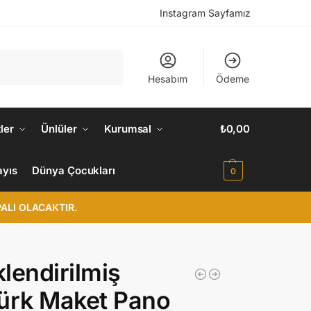
Instagram Sayfamız
Ara
Hesabım
Ödeme
ler
Ünlüler
Kurumsal
₺
0,00
ayıs
Dünya Çocukları
0
ALI OLACAKTIR.
lendirilmiş
ürk Maket Pano