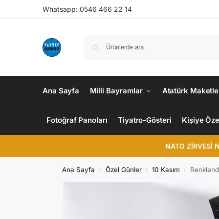
Whatsapp: 0546 466 22 14
Ana Sayfa
Milli Bayramlar
Atatürk Maketle
Fotoğraf Panoları
Tiyatro-Gösteri
Kişiye Öze
NATO ZİRVESİ 
Ana Sayfa
Özel Günler
10 Kasım
Renklendi
/
/
/