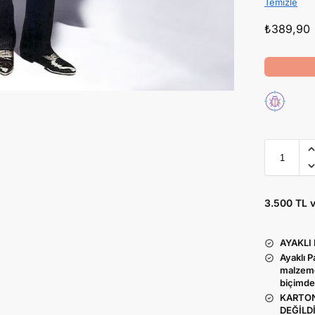
Temizle
₺
389,90
3.500 TL 
AYAKLI
Ayaklı 
malzeme
biçimde
KARTON
DEĞİLDİ