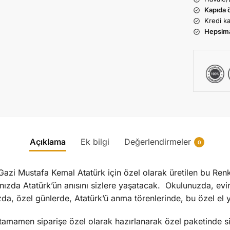
Kapıda 
Kredi ka
Hepsim
Açıklama
Ek bilgi
Değerlendirmeler
0
azi Mustafa Kemal Atatürk için özel olarak üretilen bu Ren
nızda Atatürk’ün anısını sizlere yaşatacak. Okulunuzda, evin
zda, özel günlerde, Atatürk’ü anma törenlerinde, bu özel el
amamen siparişe özel olarak hazırlanarak özel paketinde sizl