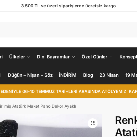
3.500 TL ve üzeri siparişlerde ücretsiz kargo
ri
Ülkeler
Dini Bayramlar
Özel Günler
Konsept
l
Düğün – Nişan – Söz
İNDİRİM
Blog
23 Nisan
19 M
NEDENİYLE 06-10 TEMMUZ TARİHLERİ ARASINDA ATÖLYEMİZ KAP
rilmiş Atatürk Maket Pano Dekor Ayaklı
Renk
Atat