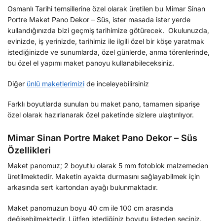
Osmanlı Tarihi temsillerine özel olarak üretilen bu Mimar Sinan
Portre Maket Pano Dekor – Süs, ister masada ister yerde
kullandığınızda bizi geçmiş tarihimize götürecek. Okulunuzda,
evinizde, iş yerinizde, tarihimiz ile ilgili özel bir köşe yaratmak
istediğinizde ve sunumlarda, özel günlerde, anma törenlerinde,
bu özel el yapımı maket panoyu kullanabileceksiniz.
Diğer
ünlü maketlerimizi
de inceleyebilirsiniz
Farklı boyutlarda sunulan bu maket pano, tamamen siparişe
özel olarak hazırlanarak özel paketinde sizlere ulaştırılıyor.
Mimar Sinan Portre Maket Pano Dekor – Süs
Özellikleri
Maket panomuz; 2 boyutlu olarak 5 mm fotoblok malzemeden
üretilmektedir. Maketin ayakta durmasını sağlayabilmek için
arkasında sert kartondan ayağı bulunmaktadır.
Maket panomuzun boyu 40 cm ile 100 cm arasında
değişebilmektedir. Lütfen istediğiniz boyutu listeden seçiniz.