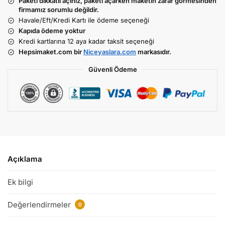
Paketi dikkatli açınız, paketi açarken maketin zarar görmesinden
firmamız sorumlu değildir.
Havale/Eft/Kredi Kartı ile ödeme seçeneği
Kapıda ödeme yoktur
Kredi kartlarına 12 aya kadar taksit seçeneği
Hepsimaket.com bir
Niceyaslara.com
markasıdır.
Güvenli Ödeme
Açıklama
Ek bilgi
Değerlendirmeler
0