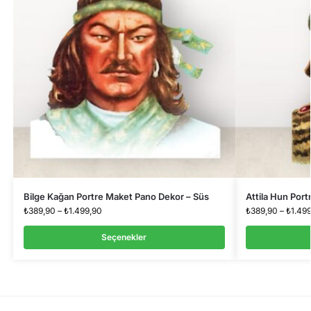
Bilge Kağan Portre Maket Pano Dekor – Süs
Attila Hun Por
₺
389,90
–
₺
1.499,90
₺
389,90
–
₺
1.49
Seçenekler