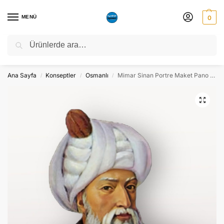
MENÜ
0
Ara
NATO ZİRVESİ NEDENİYLE 06-10 TEMMUZ TARİHLERİ ARASINDA
ATÖLYEMİZ KAPALI OLACAKTIR.
Ana Sayfa
Konseptler
Osmanlı
Mimar Sinan Portre Maket Pano Dekor – Süs
/
/
/