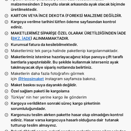
malzemesinden 2 boyutlu olarak arkasında ayak olacak biçimde
üretilmektedir.
KARTON VEYA İNCE DEKOTA (FOREKS) MALZEME DEĞİLDİR.
Kargoya verilme tarihini lütfen ödeme sayfasından kontrol
ediniz.
MAKETLERİMİZ SİPARİŞE ÖZEL OLARAK ÜRETİLDİĞİNDEN İADE
(
BKZ. İADE
) ALINMAMAKTADIR.
Kurumsal fatura da kesilebilmektedir.
Maketlerimiz tek parça halinde paketlenip kargolanmaktadır.
Maketlerimiz istenirse hazırlayacağınız köşe panoya çift taraflı
bantlarla yapıştırılabilir. Bu şekilde kullanmak isterseniz ayak
takılmayacak diye sipariş notlarında belirtiniz.
Maketlerin daha fazla fotoğrafını görmek
için
@Hepsimaket
instagram sayfamıza bakınız.
Maket baskısı suya dayanıklı değildir.
Özel sağlam paketi ile kargolama
Türkiye’ nin her yerine kargo ile gönderim
Kargoya verildikten sonraki süreç kargo şirketinin
sorumluluğundadır.
Kargonuzu teslim alırken pakette hasar olup olmadığını kontrol
ediniz. Hasar varsa kargocuya hasarlı olduğuna dair tutanak
tutturup teslim almayınız.