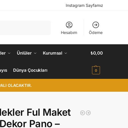
Instagram Sayfamız
Ara
Hesabım
Ödeme
ler
Ünlüler
Kurumsal
₺
0,00
ayıs
Dünya Çocukları
0
ALI OLACAKTIR.
ekler Ful Maket
 Dekor Pano –