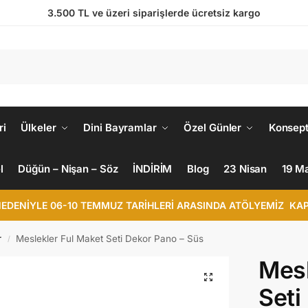
3.500 TL ve üzeri siparişlerde ücretsiz kargo
ri
Ülkeler
Dini Bayramlar
Özel Günler
Konsept
l
Düğün – Nişan – Söz
İNDİRİM
Blog
23 Nisan
19 M
NEDENİYLE 06-10 TEMMUZ TARİHLERİ ARASINDA ATÖLYEMİZ KAP
r
Meslekler Ful Maket Seti Dekor Pano – Süs
/
Mesl
Seti