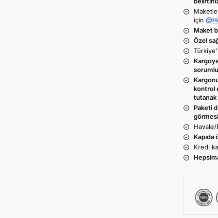
belirtini
Maketle
için
@He
Maket ba
Özel sa
Türkiye’
Kargoya 
sorumlu
Kargonu
kontrol 
tutanak 
Paketi d
görmesi
Havale/
Kapıda 
Kredi ka
Hepsim