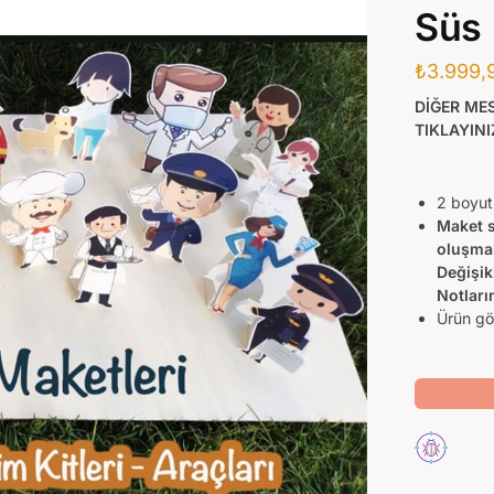
Süs
₺
3.999,
DİĞER ME
TIKLAYINI
2 boyut
Maket s
oluşmak
Değişik
Notların
Ürün gör