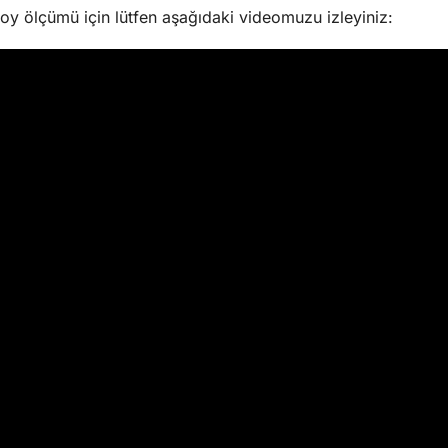
y ölçümü için lütfen aşağıdaki videomuzu izleyiniz: