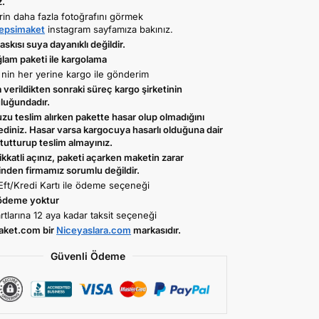
z.
rin daha fazla fotoğrafını görmek
psimaket
instagram sayfamıza bakınız.
skısı suya dayanıklı değildir.
ğlam paketi ile kargolama
 nin her yerine kargo ile gönderim
verildikten sonraki süreç kargo şirketinin
luğundadır.
zu teslim alırken pakette hasar olup olmadığını
ediniz. Hasar varsa kargocuya hasarlı olduğuna dair
tutturup teslim almayınız.
ikkatli açınız, paketi açarken maketin zarar
nden firmamız sorumlu değildir.
Eft/Kredi Kartı ile ödeme seçeneği
ödeme yoktur
rtlarına 12 aya kadar taksit seçeneği
aket.com bir
Niceyaslara.com
markasıdır.
Güvenli Ödeme