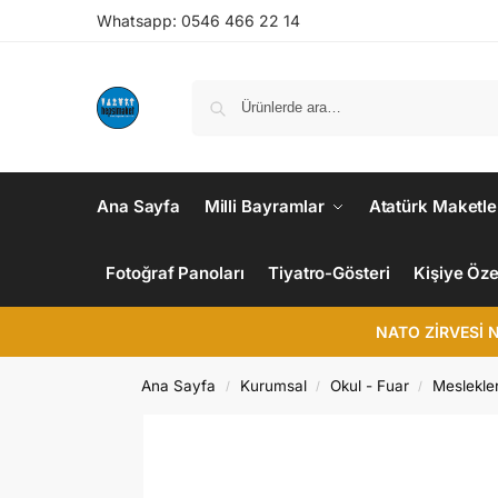
Whatsapp: 0546 466 22 14
Ana Sayfa
Milli Bayramlar
Atatürk Maketle
Fotoğraf Panoları
Tiyatro-Gösteri
Kişiye Öze
NATO ZİRVESİ 
Ana Sayfa
Kurumsal
Okul - Fuar
Meslekle
/
/
/