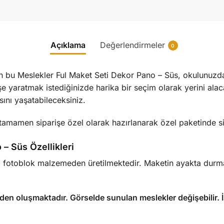
Açıklama
Değerlendirmeler
0
en bu Meslekler Ful Maket Seti Dekor Pano – Süs, okulunuzda, 
öşe yaratmak istediğinizde harika bir seçim olarak yerini al
ını yaşatabileceksiniz.
amamen siparişe özel olarak hazırlanarak özel paketinde sizl
– Süs Özellikleri
 fotoblok malzemeden üretilmektedir. Maketin ayakta durmas
nden
oluşmaktadır. Görselde sunulan meslekler değişebilir. İ