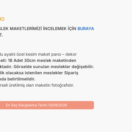
90
SLEK MAKETLERİMİZİ İNCELEMEK İÇİN
BURAYA
Z.
lu ayaklı özel kesim maket pano – dekor
eti: 18 Adet 30cm meslek maketinden
tadır. Görselde sunulan meslekler değişebilir.
lik olacaksa istenilen meslekler Sipariş
da belirtilmelidir.
seli üretilmiş olan maketin fotoğrafıdır.
En Geç Kargolama Tarihi 13/08/2026