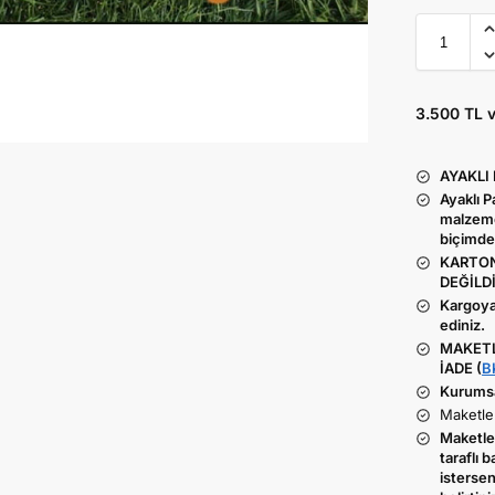
3.500 TL 
AYAKLI
Ayaklı 
malzeme
biçimde
KARTON
DEĞİLDİ
Kargoya
ediniz.
MAKETL
İADE (
B
Kurumsal
Maketler
Maketler
taraflı b
istersen