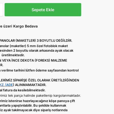
Sepete Ekle
ve üzeri Kargo Bedava
 PANOLAR (MAKETLER) 3 BOYUTLU DEĞİLDİR.
Panolar (maketler) 5 mm özel fotoblok maket
sinden 2 boyutlu olarak arkasında ayak olacak
 üretilmektedir.
 VEYA İNCE DEKOTA (FOREKS) MALZEME
R.
 verilme tarihini lütfen ödeme sayfasından kontrol
ERİMİZ SİPARİŞE ÖZEL OLARAK ÜRETİLDİĞİNDEN
KZ. İADE
) ALINMAMAKTADIR.
 fatura da kesilebilmektedir.
imiz tek parça halinde paketlenip kargolanmaktadır.
imiz istenirse hazırlayacağınız köşe panoya çift
antlarla yapıştırılabilir. Bu şekilde kullanmak
iz ayak takılmayacak diye sipariş notlarında