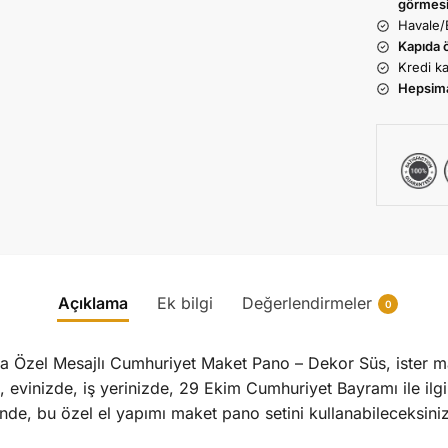
görmesi
Havale/
Kapıda 
Kredi ka
Hepsim
Açıklama
Ek bilgi
Değerlendirmeler
0
ma Özel Mesajlı Cumhuriyet Maket Pano – Dekor Süs, ister m
vinizde, iş yerinizde, 29 Ekim Cumhuriyet Bayramı ile ilgil
de, bu özel el yapımı maket pano setini kullanabileceksiniz