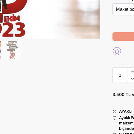
3.500 TL 
AYAKLI
Ayaklı 
malzeme
biçimde