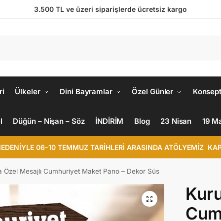
3.500 TL ve üzeri siparişlerde ücretsiz kargo
ri
Ülkeler
Dini Bayramlar
Özel Günler
Konsept
l
Düğün – Nişan – Söz
İNDİRİM
Blog
23 Nisan
19 M
NEDENİYLE 06-10 TEMMUZ TARİHLERİ ARASINDA ATÖLYEMİZ KAP
 Özel Mesajlı Cumhuriyet Maket Pano – Dekor Süs
Kuru
Cum