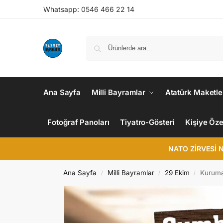
Whatsapp: 0546 466 22 14
Ana Sayfa
Milli Bayramlar
Atatürk Maketle
Fotoğraf Panoları
Tiyatro-Gösteri
Kişiye Öze
NATO ZİRVESİ 
Ana Sayfa
Milli Bayramlar
29 Ekim
Kuruma
/
/
/