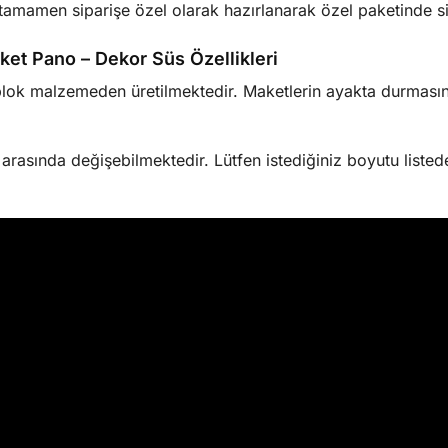
amamen siparişe özel olarak hazırlanarak özel paketinde sizl
et Pano – Dekor Süs Özellikleri
lok malzemeden üretilmektedir. Maketlerin ayakta durmasını
sında değişebilmektedir. Lütfen istediğiniz boyutu listede