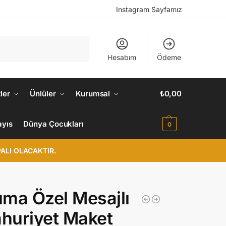
Instagram Sayfamız
Ara
Hesabım
Ödeme
ler
Ünlüler
Kurumsal
₺
0,00
ayıs
Dünya Çocukları
0
ALI OLACAKTIR.
ma Özel Mesajlı
huriyet Maket