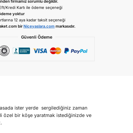
nden firmamız sorumlu değildir.
Eft/Kredi Kartı ile ödeme seçeneği
ödeme yoktur
rtlarına 12 aya kadar taksit seçeneği
aket.com bir
Niceyaslara.com
markasıdır.
Güvenli Ödeme
asada ister yerde sergilediğiniz zaman
i özel bir köşe yaratmak istediğinizde ve
.