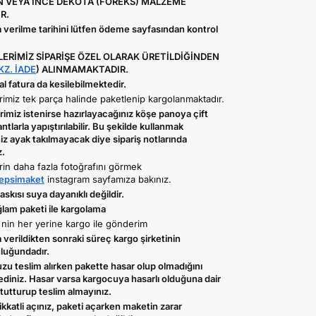
 VEYA İNCE DEKOTA (FOREKS) MALZEME
R.
 verilme tarihini lütfen ödeme sayfasından kontrol
ERİMİZ SİPARİŞE ÖZEL OLARAK ÜRETİLDİĞİNDEN
KZ. İADE
) ALINMAMAKTADIR.
 fatura da kesilebilmektedir.
imiz tek parça halinde paketlenip kargolanmaktadır.
imiz istenirse hazırlayacağınız köşe panoya çift
antlarla yapıştırılabilir. Bu şekilde kullanmak
iz ayak takılmayacak diye sipariş notlarında
z.
rin daha fazla fotoğrafını görmek
psimaket
instagram sayfamıza bakınız.
skısı suya dayanıklı değildir.
ğlam paketi ile kargolama
 nin her yerine kargo ile gönderim
verildikten sonraki süreç kargo şirketinin
luğundadır.
zu teslim alırken pakette hasar olup olmadığını
ediniz. Hasar varsa kargocuya hasarlı olduğuna dair
tutturup teslim almayınız.
ikkatli açınız, paketi açarken maketin zarar