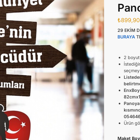
Pano
₺
899,90
29 EKİM D
BURAYA
TI
2 boyut
İstediğ
seçmeyi
Listede
belirtm
EnxBoy 
82cmx
Panoya 
kısmınd
0546466
Ürün gör
Maket Boy