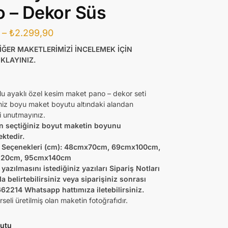
 – Dekor Süs
–
₺
2.299,90
İĞER MAKETLERİMİZİ İNCELEMEK İÇİN
KLAYINIZ.
lu ayaklı özel kesim maket pano – dekor seti
iniz boyu maket boyutu altındaki alandan
 unutmayınız.
n seçtiğiniz boyut maketin boyunu
ektedir.
Seçenekleri (cm):
48cmx70cm, 69cmx100cm,
120cm, 95cmx140cm
yazılmasını istediğiniz yazıları Sipariş Notları
a belirtebilirsiniz veya siparişiniz sonrası
2214 Whatsapp hattımıza iletebilirsiniz.
seli üretilmiş olan maketin fotoğrafıdır.
utu