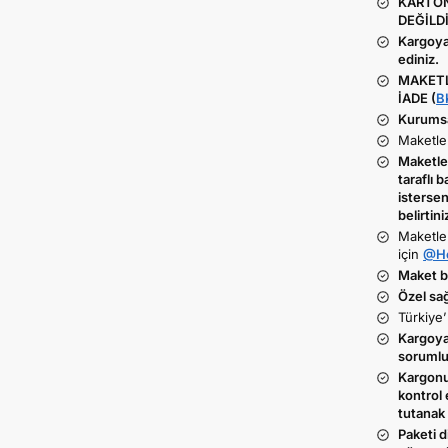
KARTON
DEĞİLDİ
Kargoya
ediniz.
MAKETL
İADE (
B
Kurumsal
Maketler
Maketler
taraflı b
istersen
belirtini
Maketle
için
@He
Maket ba
Özel sa
Türkiye’
Kargoya 
sorumlu
Kargonu
kontrol 
tutanak 
Paketi d