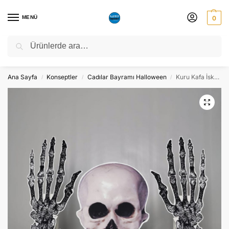
MENÜ
0
Ara
NATO ZİRVESİ NEDENİYLE 06-10 TEMMUZ TARİHLERİ ARASINDA
ATÖLYEMİZ KAPALI OLACAKTIR.
Ana Sayfa
Konseptler
Cadılar Bayramı Halloween
Kuru Kafa İskelet Eller Maket Seti – Ayaklı Dekor Süs
/
/
/