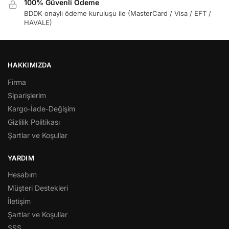
100% Güvenli Ödeme
BDDK onaylı ödeme kuruluşu ile (MasterCard / Visa / EFT /
HAVALE)
HAKKIMIZDA
Firma
Siparişlerim
Kargo-İade-Değişim
Gizlilik Politikası
Şartlar ve Koşullar
YARDIM
Hesabım
Müşteri Destekleri
İletişim
Şartlar ve Koşullar
SSS