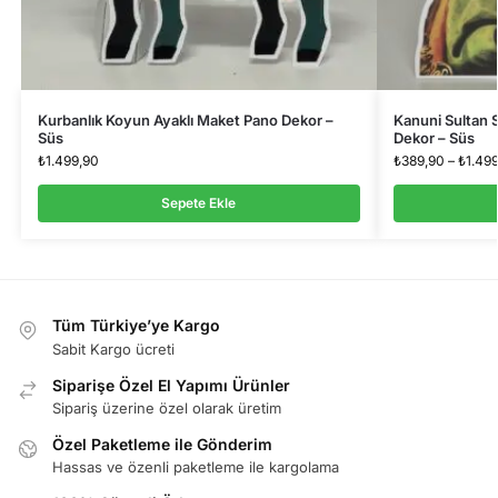
Kurbanlık Koyun Ayaklı Maket Pano Dekor –
Kanuni Sultan 
Süs
Dekor – Süs
₺
1.499,90
₺
389,90
–
₺
1.49
Sepete Ekle
Tüm Türkiye’ye Kargo
Sabit Kargo ücreti
Siparişe Özel El Yapımı Ürünler
Sipariş üzerine özel olarak üretim
Özel Paketleme ile Gönderim
Hassas ve özenli paketleme ile kargolama