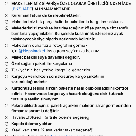
MAKETLERİMİZ SİPARİŞE ÖZEL OLARAK ÜRETİLDİĞİNDEN İADE
(
BKZ. İADE
) ALINMAMAKTADIR.
Kurumsal fatura da kesilebilmektedir.
Maketlerimiz tek parça halinde paketlenip kargolanmaktadır.
Maketlerimiz istenirse hazırlayacağınız köşe panoya çift taraflı
bantlarla yapıştırılabilir. Bu şekilde kullanmak isterseniz ayak
takılmayacak diye sipariş notlarında belirtiniz.
Maketlerin daha fazla fotoğrafını görmek
için
@Hepsimaket
instagram sayfamıza bakınız.
Maket baskısı suya dayanıklı değildir.
Özel sağlam paketi ile kargolama
Türkiye’ nin her yerine kargo ile gönderim
Kargoya verildikten sonraki süreç kargo şirketinin
sorumluluğundadır.
Kargonuzu teslim alırken pakette hasar olup olmadığını kontrol
ediniz. Hasar varsa kargocuya hasarlı olduğuna dair tutanak
tutturup teslim almayınız.
Paketi dikkatli açınız, paketi açarken maketin zarar görmesinden
firmamız sorumlu değildir.
Havale/Eft/Kredi Kartı ile ödeme seçeneği
Kapıda ödeme yoktur
Kredi kartlarına 12 aya kadar taksit seçeneği