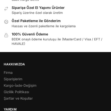
Siparişe Özel El Yapımı Ürünler
Sipariş üzerine özel olarak üretim
Özel Paketleme ile Gönderim
Hassas ve özenli paketleme ile kargolama
100% Güvenli Ödeme
BDDK onaylı ödeme kuruluşu ile (MasterCard / Visa / EFT /
HAVALE)
HAKKIMIZDA
Firma
Siparişlerim
Kargo-İade-Değişim
Gizlilik Politikası
Şartlar ve Koşullar
YARDIM