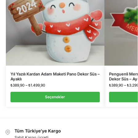
Yıl Yazılı Kardan Adam Maketi Pano Dekor Süs –
Penguenli Merr
Ayaklı
Dekor Süs – Aya
₺
389,90
–
₺
1.499,90
₺
389,90
–
₺
3.29
Seçenekler
Tüm Türkiye’ye Kargo
Sabit Kargo ücreti