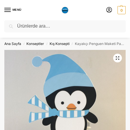
MENÜ
0
Ara
NATO ZİRVESİ NEDENİYLE 06-10 TEMMUZ TARİHLERİ ARASINDA
ATÖLYEMİZ KAPALI OLACAKTIR.
Ana Sayfa
Konseptler
Kış Konsepti
Kayakçı Penguen Maketi Pano Dekor Süs – Ayaklı
/
/
/