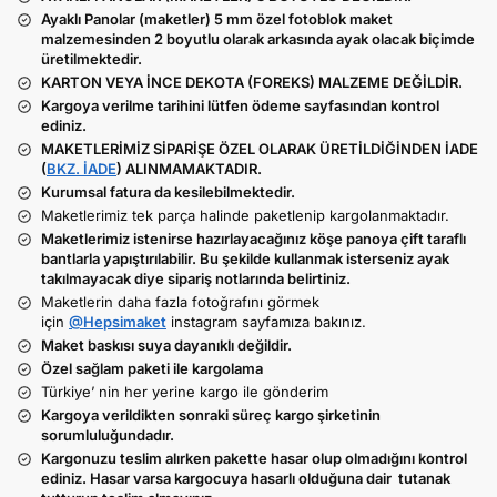
Ayaklı Panolar (maketler) 5 mm özel fotoblok maket
malzemesinden 2 boyutlu olarak arkasında ayak olacak biçimde
üretilmektedir.
KARTON VEYA İNCE DEKOTA (FOREKS) MALZEME DEĞİLDİR.
Kargoya verilme tarihini lütfen ödeme sayfasından kontrol
ediniz.
MAKETLERİMİZ SİPARİŞE ÖZEL OLARAK ÜRETİLDİĞİNDEN İADE
(
BKZ. İADE
) ALINMAMAKTADIR.
Kurumsal fatura da kesilebilmektedir.
Maketlerimiz tek parça halinde paketlenip kargolanmaktadır.
Maketlerimiz istenirse hazırlayacağınız köşe panoya çift taraflı
bantlarla yapıştırılabilir. Bu şekilde kullanmak isterseniz ayak
takılmayacak diye sipariş notlarında belirtiniz.
Maketlerin daha fazla fotoğrafını görmek
için
@Hepsimaket
instagram sayfamıza bakınız.
Maket baskısı suya dayanıklı değildir.
Özel sağlam paketi ile kargolama
Türkiye’ nin her yerine kargo ile gönderim
Kargoya verildikten sonraki süreç kargo şirketinin
sorumluluğundadır.
Kargonuzu teslim alırken pakette hasar olup olmadığını kontrol
ediniz. Hasar varsa kargocuya hasarlı olduğuna dair tutanak