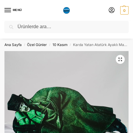
MENÜ
0
Ara
NATO ZİRVESİ NEDENİYLE 06-10 TEMMUZ TARİHLERİ ARASINDA
ATÖLYEMİZ KAPALI OLACAKTIR.
Ana Sayfa
Özel Günler
10 Kasım
Karda Yatan Atatürk Ayaklı Maket Pano Dekor – Süs
/
/
/