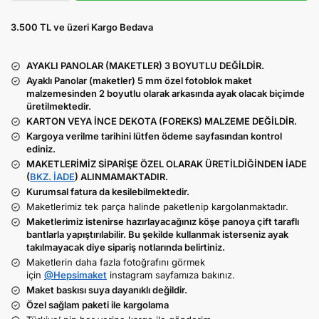
3.500 TL ve üzeri Kargo Bedava
AYAKLI PANOLAR (MAKETLER) 3 BOYUTLU DEĞİLDİR.
Ayaklı Panolar (maketler) 5 mm özel fotoblok maket
malzemesinden 2 boyutlu olarak arkasında ayak olacak biçimde
üretilmektedir.
KARTON VEYA İNCE DEKOTA (FOREKS) MALZEME DEĞİLDİR.
Kargoya verilme tarihini lütfen ödeme sayfasından kontrol
ediniz.
MAKETLERİMİZ SİPARİŞE ÖZEL OLARAK ÜRETİLDİĞİNDEN İADE
(
BKZ. İADE
) ALINMAMAKTADIR.
Kurumsal fatura da kesilebilmektedir.
Maketlerimiz tek parça halinde paketlenip kargolanmaktadır.
Maketlerimiz istenirse hazırlayacağınız köşe panoya çift taraflı
bantlarla yapıştırılabilir. Bu şekilde kullanmak isterseniz ayak
takılmayacak diye sipariş notlarında belirtiniz.
Maketlerin daha fazla fotoğrafını görmek
için
@Hepsimaket
instagram sayfamıza bakınız.
Maket baskısı suya dayanıklı değildir.
Özel sağlam paketi ile kargolama