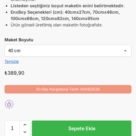
Listeden seçtiğiniz boyut maketin enini belirtmektedir.
EnxBoy Seçenekleri (cm):
40cmx27cm, 70cmx48cm,
100cmx68cm, 120cmx82cm, 140cmx95cm
Ürün görseli üretilmiş olan maketin fotoğrafıdır.
Maket Boyutu
Temizle
₺
389,90
En Geç Kargolama Tarihi 14/08/2026
Sepete Ekle