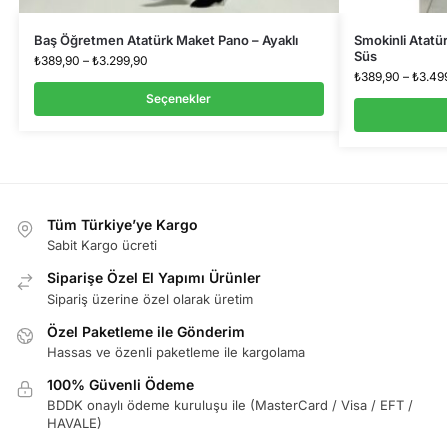
Baş Öğretmen Atatürk Maket Pano – Ayaklı
Smokinli Atatü
Süs
₺
389,90
–
₺
3.299,90
₺
389,90
–
₺
3.49
Seçenekler
Tüm Türkiye’ye Kargo
Sabit Kargo ücreti
Siparişe Özel El Yapımı Ürünler
Sipariş üzerine özel olarak üretim
Özel Paketleme ile Gönderim
Hassas ve özenli paketleme ile kargolama
100% Güvenli Ödeme
BDDK onaylı ödeme kuruluşu ile (MasterCard / Visa / EFT /
HAVALE)