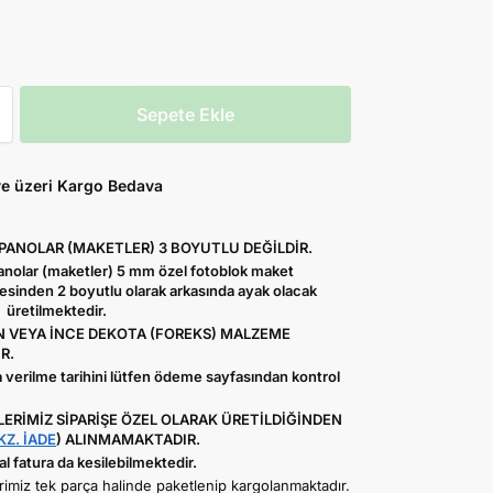
Sepete Ekle
ve üzeri Kargo Bedava
 PANOLAR (MAKETLER) 3 BOYUTLU DEĞİLDİR.
Panolar (maketler) 5 mm özel fotoblok maket
sinden 2 boyutlu olarak arkasında ayak olacak
 üretilmektedir.
 VEYA İNCE DEKOTA (FOREKS) MALZEME
R.
 verilme tarihini lütfen ödeme sayfasından kontrol
ERİMİZ SİPARİŞE ÖZEL OLARAK ÜRETİLDİĞİNDEN
KZ. İADE
) ALINMAMAKTADIR.
 fatura da kesilebilmektedir.
imiz tek parça halinde paketlenip kargolanmaktadır.