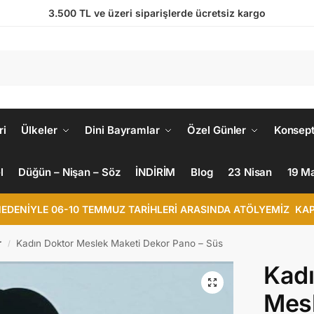
3.500 TL ve üzeri siparişlerde ücretsiz kargo
ri
Ülkeler
Dini Bayramlar
Özel Günler
Konsept
l
Düğün – Nişan – Söz
İNDİRİM
Blog
23 Nisan
19 M
NEDENİYLE 06-10 TEMMUZ TARİHLERİ ARASINDA ATÖLYEMİZ KAP
r
Kadın Doktor Meslek Maketi Dekor Pano – Süs
/
Kadı
Mesl