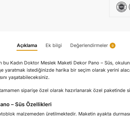
Açıklama
Ek bilgi
Değerlendirmeler
0
len bu Kadın Doktor Meslek Maketi Dekor Pano – Süs, okulunuz
öşe yaratmak istediğinizde harika bir seçim olarak yerini al
ını yaşatabileceksiniz.
amamen siparişe özel olarak hazırlanarak özel paketinde sizl
no – Süs Özellikleri
oblok malzemeden üretilmektedir. Maketin ayakta durmasını