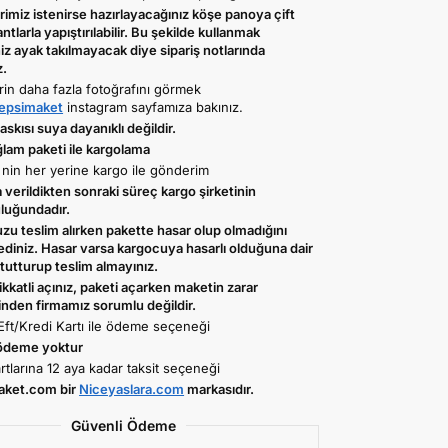
imiz istenirse hazırlayacağınız köşe panoya çift
antlarla yapıştırılabilir. Bu şekilde kullanmak
iz ayak takılmayacak diye sipariş notlarında
z.
rin daha fazla fotoğrafını görmek
psimaket
instagram sayfamıza bakınız.
skısı suya dayanıklı değildir.
ğlam paketi ile kargolama
 nin her yerine kargo ile gönderim
verildikten sonraki süreç kargo şirketinin
luğundadır.
zu teslim alırken pakette hasar olup olmadığını
ediniz. Hasar varsa kargocuya hasarlı olduğuna dair
tutturup teslim almayınız.
ikkatli açınız, paketi açarken maketin zarar
nden firmamız sorumlu değildir.
Eft/Kredi Kartı ile ödeme seçeneği
ödeme yoktur
rtlarına 12 aya kadar taksit seçeneği
aket.com bir
Niceyaslara.com
markasıdır.
Güvenli Ödeme