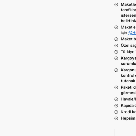
Maketler
taraflı b
istersen
belirtini
Maketle
için
@He
Maket ba
Özel sa
Türkiye’
Kargoya 
sorumlu
Kargonu
kontrol 
tutanak 
Paketi d
görmesi
Havale/
Kapıda 
Kredi ka
Hepsim