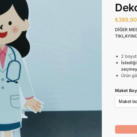
Deko
₺
389,90
DİĞER ME
TIKLAYINI
2 boyut
İstediğ
seçmey
Ürün gör
Maket Boy