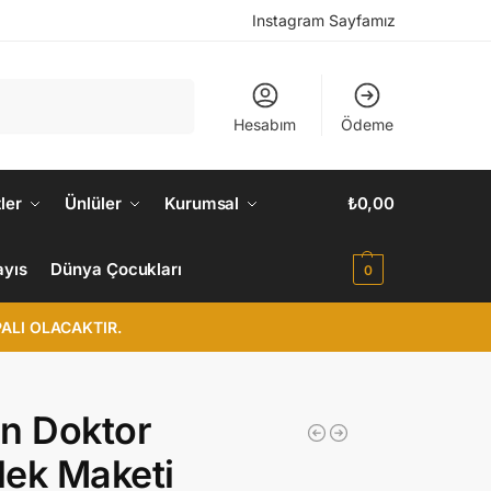
Instagram Sayfamız
Ara
Hesabım
Ödeme
ler
Ünlüler
Kurumsal
₺
0,00
ayıs
Dünya Çocukları
0
ALI OLACAKTIR.
n Doktor
ek Maketi