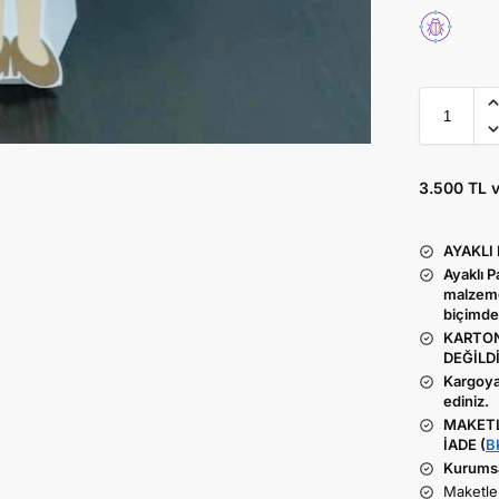
3.500 TL 
AYAKLI
Ayaklı 
malzeme
biçimde
KARTON
DEĞİLDİ
Kargoya
ediniz.
MAKETL
İADE (
B
Kurumsal
Maketler