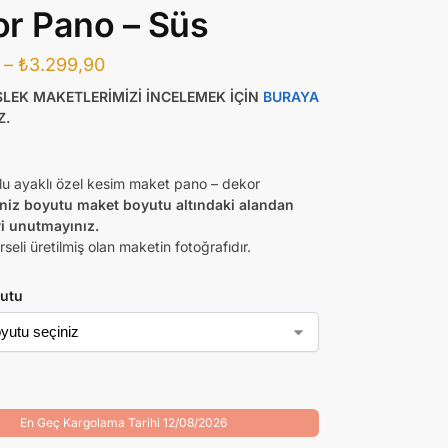
r Pano – Süs
–
₺
3.299,90
SLEK MAKETLERİMİZİ İNCELEMEK İÇİN
BURAYA
Z.
lu ayaklı özel kesim maket pano – dekor
iniz boyutu maket boyutu altındaki alandan
i unutmayınız.
seli üretilmiş olan maketin fotoğrafıdır.
utu
En Geç Kargolama Tarihi 12/08/2026