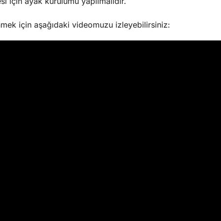
si için ayak kurulumu yapılmalıdır.
nmek için aşağıdaki videomuzu izleyebilirsiniz: