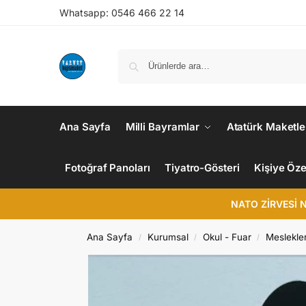
Whatsapp: 0546 466 22 14
Ana Sayfa
Milli Bayramlar
Atatürk Maketle
Fotoğraf Panoları
Tiyatro-Gösteri
Kişiye Öze
NATO ZİRVESİ 
Ana Sayfa
Kurumsal
Okul - Fuar
Meslekle
/
/
/