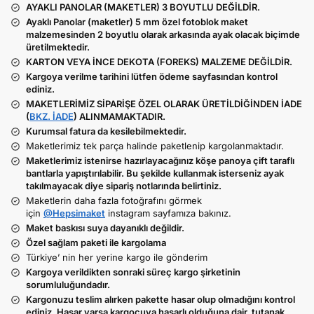
AYAKLI PANOLAR (MAKETLER) 3 BOYUTLU DEĞİLDİR.
Ayaklı Panolar (maketler) 5 mm özel fotoblok maket
malzemesinden 2 boyutlu olarak arkasında ayak olacak biçimde
üretilmektedir.
KARTON VEYA İNCE DEKOTA (FOREKS) MALZEME DEĞİLDİR.
Kargoya verilme tarihini lütfen ödeme sayfasından kontrol
ediniz.
MAKETLERİMİZ SİPARİŞE ÖZEL OLARAK ÜRETİLDİĞİNDEN İADE
(
BKZ. İADE
) ALINMAMAKTADIR.
Kurumsal fatura da kesilebilmektedir.
Maketlerimiz tek parça halinde paketlenip kargolanmaktadır.
Maketlerimiz istenirse hazırlayacağınız köşe panoya çift taraflı
bantlarla yapıştırılabilir. Bu şekilde kullanmak isterseniz ayak
takılmayacak diye sipariş notlarında belirtiniz.
Maketlerin daha fazla fotoğrafını görmek
için
@Hepsimaket
instagram sayfamıza bakınız.
Maket baskısı suya dayanıklı değildir.
Özel sağlam paketi ile kargolama
Türkiye’ nin her yerine kargo ile gönderim
Kargoya verildikten sonraki süreç kargo şirketinin
sorumluluğundadır.
Kargonuzu teslim alırken pakette hasar olup olmadığını kontrol
ediniz. Hasar varsa kargocuya hasarlı olduğuna dair tutanak