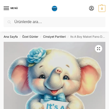
MENÜ
0
Ara
NATO ZİRVESİ NEDENİYLE 06-10 TEMMUZ TARİHLERİ ARASINDA
ATÖLYEMİZ KAPALI OLACAKTIR.
Ana Sayfa
Özel Günler
Cinsiyet Partileri
Its A Boy Maket Pano Dekor – Süs
/
/
/