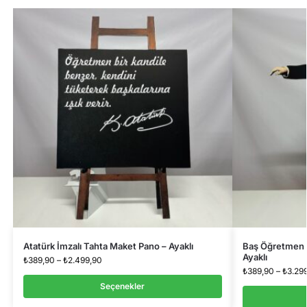
Atatürk İmzalı Tahta Maket Pano – Ayaklı
Baş Öğretmen A
Ayaklı
₺
389,90
–
₺
2.499,90
₺
389,90
–
₺
3.29
Seçenekler