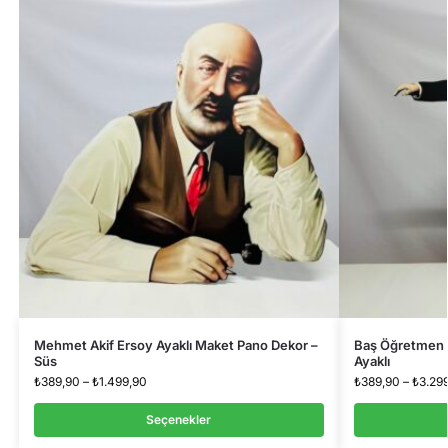
Mehmet Akif Ersoy Ayaklı Maket Pano Dekor –
Baş Öğretmen A
Süs
Ayaklı
₺
389,90
–
₺
1.499,90
₺
389,90
–
₺
3.29
Seçenekler