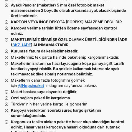
Ayaklı Panolar (maketler) 5 mm özel fotoblok maket
malzemesinden 2 boyutlu olarak arkasında ayak olacak biçimde
üretilmektedir.
KARTON VEYA İNCE DEKOTA (FOREKS) MALZEME DEĞİLDİR.
Kargoya verilme tarihini lütfen ödeme sayfasından kontrol
ediniz.
MAKETLERİMİZ SİPARİŞE ÖZEL OLARAK ÜRETİLDİĞİNDEN İADE
(
BKZ. İADE
) ALINMAMAKTADIR.
Kurumsal fatura da kesilebilmektedir.
Maketlerimiz tek parça halinde paketlenip kargolanmaktadır.
Maketlerimiz istenirse hazırlayacağınız köşe panoya çift taraflı
bantlarla yapıştırılabilir. Bu şekilde kullanmak isterseniz ayak
takılmayacak diye sipariş notlarında belirtiniz.
Maketlerin daha fazla fotoğrafını görmek
için
@Hepsimaket
instagram sayfamıza bakınız.
Maket baskısı suya dayanıklı değildir.
Özel sağlam paketi ile kargolama
Türkiye’ nin her yerine kargo ile gönderim
Kargoya verildikten sonraki süreç kargo şirketinin
sorumluluğundadır.
Kargonuzu teslim alırken pakette hasar olup olmadığını kontrol
ediniz. Hasar varsa kargocuya hasarlı olduğuna dair tutanak