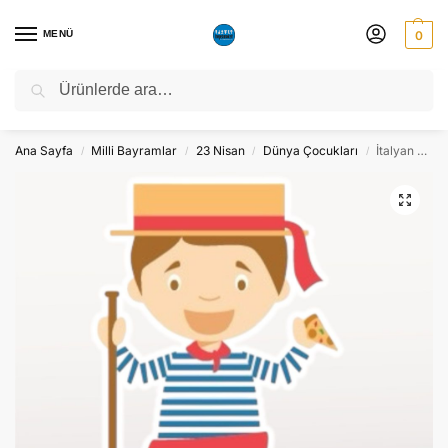
MENÜ
0
Ara
NATO ZİRVESİ NEDENİYLE 06-10 TEMMUZ TARİHLERİ ARASINDA
ATÖLYEMİZ KAPALI OLACAKTIR.
Ana Sayfa
Milli Bayramlar
23 Nisan
Dünya Çocukları
İtalyan Çocuk Ayaklı Maket Pano Dekor – Süs
/
/
/
/