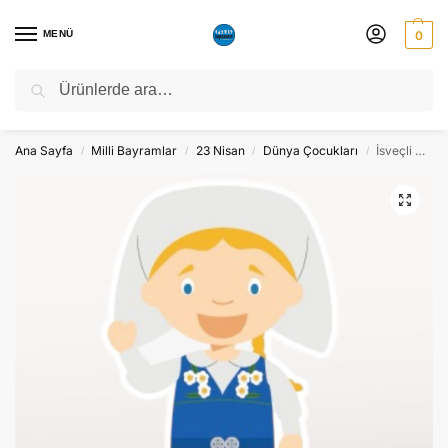
MENÜ
0
Ara
NATO ZİRVESİ NEDENİYLE 06-10 TEMMUZ TARİHLERİ ARASINDA
ATÖLYEMİZ KAPALI OLACAKTIR.
Ana Sayfa
Milli Bayramlar
23 Nisan
Dünya Çocukları
İsveçli Çocuk Ayaklı Maket Pano Dekor – Süs
/
/
/
/