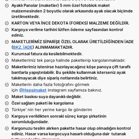
Ayaklı Panolar (maketler) 5 mm özel fotoblok maket
malzemesinden 2 boyutlu olarak arkasında ayak olacak biçimde
üretilmektedir.
KARTON VEYA İNCE DEKOTA (FOREKS) MALZEME DEĞİLDİR.
Kargoya verilme tarihini lütfen ödeme sayfasından kontrol
ediniz.
MAKETLERİMİZ SİPARİŞE ÖZEL OLARAK ÜRETİLDİĞİNDEN İADE
(
BKZ. İADE
) ALINMAMAKTADIR.
Kurumsal fatura da kesilebilmektedir.
Maketlerimiz tek parça halinde paketlenip kargolanmaktadır.
Maketlerimiz istenirse hazırlayacağınız köşe panoya çift taraflı
bantlarla yapıştırılabilir. Bu şekilde kullanmak isterseniz ayak
takılmayacak diye sipariş notlarında belirtiniz.
Maketlerin daha fazla fotoğrafını görmek
için
@Hepsimaket
instagram sayfamıza bakınız.
Maket baskısı suya dayanıklı değildir.
Özel sağlam paketi ile kargolama
Türkiye’ nin her yerine kargo ile gönderim
Kargoya verildikten sonraki süreç kargo şirketinin
sorumluluğundadır.
Kargonuzu teslim alırken pakette hasar olup olmadığını kontrol
ediniz. Hasar varsa kargocuya hasarlı olduğuna dair tutanak