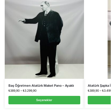
Baş Öğretmen Atatürk Maket Pano – Ayaklı
Atatürk Şapka 
₺
389,90
–
₺
3.299,90
₺
389,90
–
₺
3.49
Seçenekler