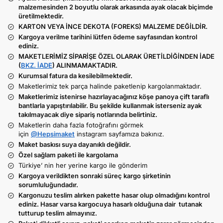
malzemesinden 2 boyutlu olarak arkasında ayak olacak biçimde
üretilmektedir.
KARTON VEYA İNCE DEKOTA (FOREKS) MALZEME DEĞİLDİR.
Kargoya verilme tarihini lütfen ödeme sayfasından kontrol
ediniz.
MAKETLERİMİZ SİPARİŞE ÖZEL OLARAK ÜRETİLDİĞİNDEN İADE
(
BKZ. İADE
) ALINMAMAKTADIR.
Kurumsal fatura da kesilebilmektedir.
Maketlerimiz tek parça halinde paketlenip kargolanmaktadır.
Maketlerimiz istenirse hazırlayacağınız köşe panoya çift taraflı
bantlarla yapıştırılabilir. Bu şekilde kullanmak isterseniz ayak
takılmayacak diye sipariş notlarında belirtiniz.
Maketlerin daha fazla fotoğrafını görmek
için
@Hepsimaket
instagram sayfamıza bakınız.
Maket baskısı suya dayanıklı değildir.
Özel sağlam paketi ile kargolama
Türkiye’ nin her yerine kargo ile gönderim
Kargoya verildikten sonraki süreç kargo şirketinin
sorumluluğundadır.
Kargonuzu teslim alırken pakette hasar olup olmadığını kontrol
ediniz. Hasar varsa kargocuya hasarlı olduğuna dair tutanak
tutturup teslim almayınız.