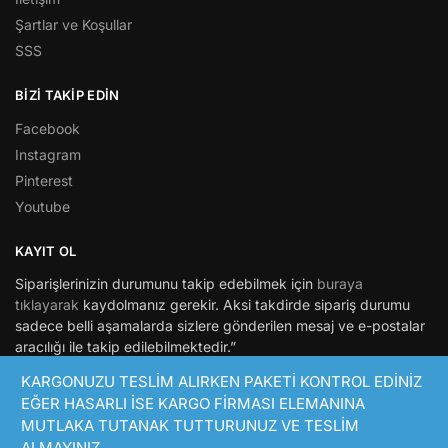
Şartlar ve Koşullar
SSS
BİZİ TAKİP EDİN
Facebook
Instagram
Pinterest
Youtube
KAYIT OL
Siparişlerinizin durumunu takip edebilmek için
buraya
tıklayarak
kaydolmanız gerekir. Aksi takdirde sipariş durumu
sadece belli aşamalarda sizlere gönderilen mesaj ve e-postalar
aracılığı ile takip edilebilmektedir.”
KARGONUZU TESLİM ALIRKEN PAKETİ KONTROL EDİNİZ
© Hepsimaket 2021
EĞER HASARLI İSE KARGO FİRMASI ELEMANINA
Bir Niceyaslara.com markasıdır.
MUTLAKA TUTANAK TUTTURUNUZ VE TESLİM
ALMAYINIZ.