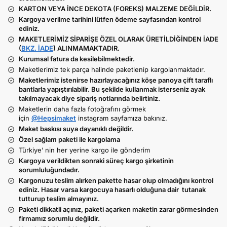
KARTON VEYA İNCE DEKOTA (FOREKS) MALZEME DEĞİLDİR.
Kargoya verilme tarihini lütfen ödeme sayfasından kontrol
ediniz.
MAKETLERİMİZ SİPARİŞE ÖZEL OLARAK ÜRETİLDİĞİNDEN İADE
(
BKZ. İADE
) ALINMAMAKTADIR.
Kurumsal fatura da kesilebilmektedir.
Maketlerimiz tek parça halinde paketlenip kargolanmaktadır.
Maketlerimiz istenirse hazırlayacağınız köşe panoya çift taraflı
bantlarla yapıştırılabilir. Bu şekilde kullanmak isterseniz ayak
takılmayacak diye sipariş notlarında belirtiniz.
Maketlerin daha fazla fotoğrafını görmek
için
@Hepsimaket
instagram sayfamıza bakınız.
Maket baskısı suya dayanıklı değildir.
Özel sağlam paketi ile kargolama
Türkiye’ nin her yerine kargo ile gönderim
Kargoya verildikten sonraki süreç kargo şirketinin
sorumluluğundadır.
Kargonuzu teslim alırken pakette hasar olup olmadığını kontrol
ediniz. Hasar varsa kargocuya hasarlı olduğuna dair tutanak
tutturup teslim almayınız.
Paketi dikkatli açınız, paketi açarken maketin zarar görmesinden
firmamız sorumlu değildir.