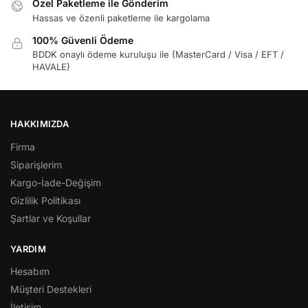
Özel Paketleme ile Gönderim
Hassas ve özenli paketleme ile kargolama
100% Güvenli Ödeme
BDDK onaylı ödeme kuruluşu ile (MasterCard / Visa / EFT /
HAVALE)
HAKKIMIZDA
Firma
Siparişlerim
Kargo-İade-Değişim
Gizlilik Politikası
Şartlar ve Koşullar
YARDIM
Hesabım
Müşteri Destekleri
İletişim