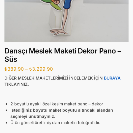
Dansçı Meslek Maketi Dekor Pano –
Süs
₺
389,90
–
₺
3.299,90
DİĞER MESLEK MAKETLERİMİZİ İNCELEMEK İÇİN
BURAYA
TIKLAYINIZ.
2 boyutlu ayaklı özel kesim maket pano – dekor
İstediğiniz boyutu maket boyutu altındaki alandan
seçmeyi unutmayınız.
Ürün görseli üretilmiş olan maketin fotoğrafıdır.