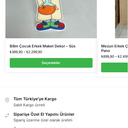
Bilim Çocuk Erkek Maket Dekor – Süs
Mezun Erkek Ç
Pano
₺
389,90
–
₺
2.299,90
₺
899,90
–
₺
2.49
Seçenekler
Tüm Türkiye’ye Kargo
Sabit Kargo ücreti
Siparişe Özel El Yapımı Ürünler
Sipariş üzerine özel olarak üretim