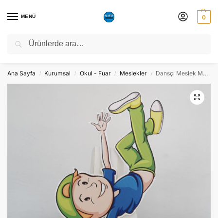
MENÜ
0
Ara
NATO ZİRVESİ NEDENİYLE 06-10 TEMMUZ TARİHLERİ ARASINDA
ATÖLYEMİZ KAPALI OLACAKTIR.
Ana Sayfa
Kurumsal
Okul - Fuar
Meslekler
Dansçı Meslek Maketi Dekor Pano – Süs
/
/
/
/