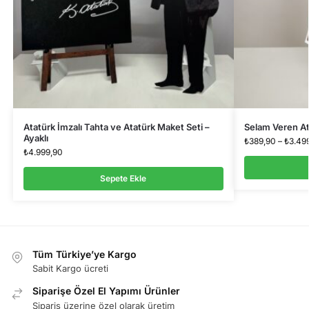
Atatürk İmzalı Tahta ve Atatürk Maket Seti –
Selam Veren At
Ayaklı
₺
389,90
–
₺
3.49
₺
4.999,90
Sepete Ekle
Tüm Türkiye’ye Kargo
Sabit Kargo ücreti
Siparişe Özel El Yapımı Ürünler
Sipariş üzerine özel olarak üretim