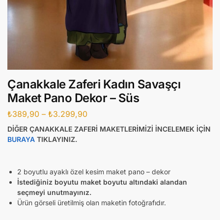
Çanakkale Zaferi Kadın Savaşçı
Maket Pano Dekor – Süs
₺
389,90
–
₺
3.299,90
DİĞER ÇANAKKALE ZAFERİ MAKETLERİMİZİ İNCELEMEK İÇİN
BURAYA
TIKLAYINIZ.
2 boyutlu ayaklı özel kesim maket pano – dekor
İstediğiniz boyutu maket boyutu altındaki alandan
seçmeyi unutmayınız.
Ürün görseli üretilmiş olan maketin fotoğrafıdır.