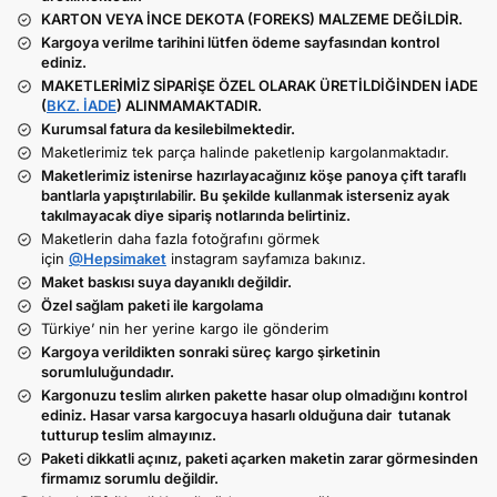
KARTON VEYA İNCE DEKOTA (FOREKS) MALZEME DEĞİLDİR.
Kargoya verilme tarihini lütfen ödeme sayfasından kontrol
ediniz.
MAKETLERİMİZ SİPARİŞE ÖZEL OLARAK ÜRETİLDİĞİNDEN İADE
(
BKZ. İADE
) ALINMAMAKTADIR.
Kurumsal fatura da kesilebilmektedir.
Maketlerimiz tek parça halinde paketlenip kargolanmaktadır.
Maketlerimiz istenirse hazırlayacağınız köşe panoya çift taraflı
bantlarla yapıştırılabilir. Bu şekilde kullanmak isterseniz ayak
takılmayacak diye sipariş notlarında belirtiniz.
Maketlerin daha fazla fotoğrafını görmek
için
@Hepsimaket
instagram sayfamıza bakınız.
Maket baskısı suya dayanıklı değildir.
Özel sağlam paketi ile kargolama
Türkiye’ nin her yerine kargo ile gönderim
Kargoya verildikten sonraki süreç kargo şirketinin
sorumluluğundadır.
Kargonuzu teslim alırken pakette hasar olup olmadığını kontrol
ediniz. Hasar varsa kargocuya hasarlı olduğuna dair tutanak
tutturup teslim almayınız.
Paketi dikkatli açınız, paketi açarken maketin zarar görmesinden
firmamız sorumlu değildir.