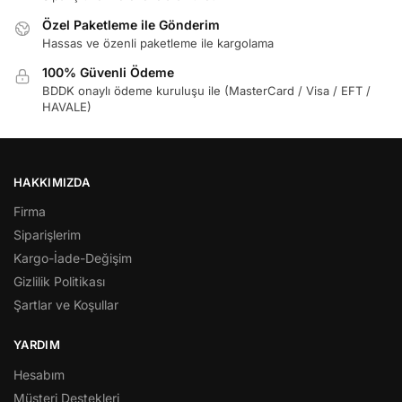
Özel Paketleme ile Gönderim
Hassas ve özenli paketleme ile kargolama
100% Güvenli Ödeme
BDDK onaylı ödeme kuruluşu ile (MasterCard / Visa / EFT /
HAVALE)
HAKKIMIZDA
Firma
Siparişlerim
Kargo-İade-Değişim
Gizlilik Politikası
Şartlar ve Koşullar
YARDIM
Hesabım
Müşteri Destekleri