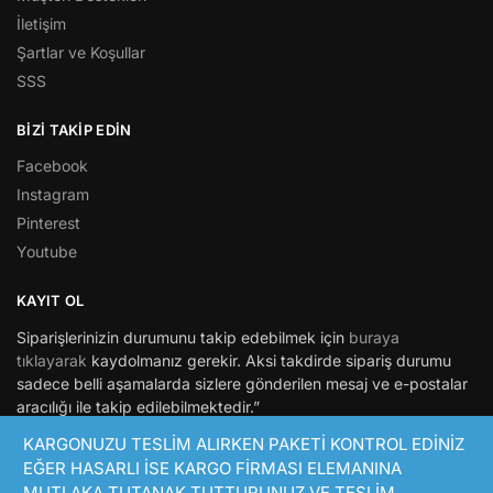
İletişim
Şartlar ve Koşullar
SSS
BİZİ TAKİP EDİN
Facebook
Instagram
Pinterest
Youtube
KAYIT OL
Siparişlerinizin durumunu takip edebilmek için
buraya
tıklayarak
kaydolmanız gerekir. Aksi takdirde sipariş durumu
sadece belli aşamalarda sizlere gönderilen mesaj ve e-postalar
aracılığı ile takip edilebilmektedir.”
KARGONUZU TESLİM ALIRKEN PAKETİ KONTROL EDİNİZ
© Hepsimaket 2021
EĞER HASARLI İSE KARGO FİRMASI ELEMANINA
Bir Niceyaslara.com markasıdır.
MUTLAKA TUTANAK TUTTURUNUZ VE TESLİM