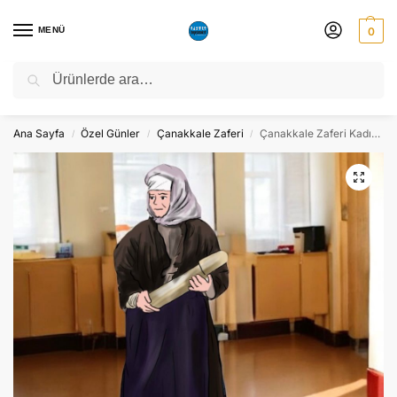
MENÜ
0
Ara
NATO ZİRVESİ NEDENİYLE 06-10 TEMMUZ TARİHLERİ ARASINDA
ATÖLYEMİZ KAPALI OLACAKTIR.
Ana Sayfa
Özel Günler
Çanakkale Zaferi
Çanakkale Zaferi Kadın Savaşçı Maket Pano Dekor – Süs
/
/
/