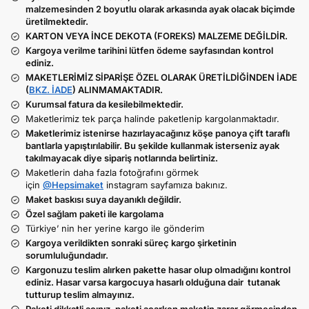
malzemesinden 2 boyutlu olarak arkasında ayak olacak biçimde
üretilmektedir.
KARTON VEYA İNCE DEKOTA (FOREKS) MALZEME DEĞİLDİR.
Kargoya verilme tarihini lütfen ödeme sayfasından kontrol
ediniz.
MAKETLERİMİZ SİPARİŞE ÖZEL OLARAK ÜRETİLDİĞİNDEN İADE
(
BKZ. İADE
) ALINMAMAKTADIR.
Kurumsal fatura da kesilebilmektedir.
Maketlerimiz tek parça halinde paketlenip kargolanmaktadır.
Maketlerimiz istenirse hazırlayacağınız köşe panoya çift taraflı
bantlarla yapıştırılabilir. Bu şekilde kullanmak isterseniz ayak
takılmayacak diye sipariş notlarında belirtiniz.
Maketlerin daha fazla fotoğrafını görmek
için
@Hepsimaket
instagram sayfamıza bakınız.
Maket baskısı suya dayanıklı değildir.
Özel sağlam paketi ile kargolama
Türkiye’ nin her yerine kargo ile gönderim
Kargoya verildikten sonraki süreç kargo şirketinin
sorumluluğundadır.
Kargonuzu teslim alırken pakette hasar olup olmadığını kontrol
ediniz. Hasar varsa kargocuya hasarlı olduğuna dair tutanak
tutturup teslim almayınız.