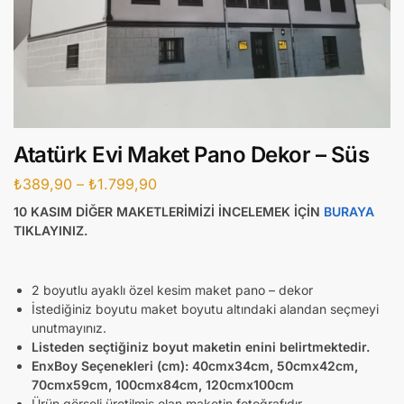
Atatürk Evi Maket Pano Dekor – Süs
₺
389,90
–
₺
1.799,90
10 KASIM DİĞER MAKETLERİMİZİ İNCELEMEK İÇİN
BURAYA
TIKLAYINIZ.
2 boyutlu ayaklı özel kesim maket pano – dekor
İstediğiniz boyutu maket boyutu altındaki alandan seçmeyi
unutmayınız.
Listeden seçtiğiniz boyut maketin enini belirtmektedir.
EnxBoy Seçenekleri (cm):
40cmx34cm, 50cmx42cm,
70cmx59cm, 100cmx84cm, 120cmx100cm
Ürün görseli üretilmiş olan maketin fotoğrafıdır.