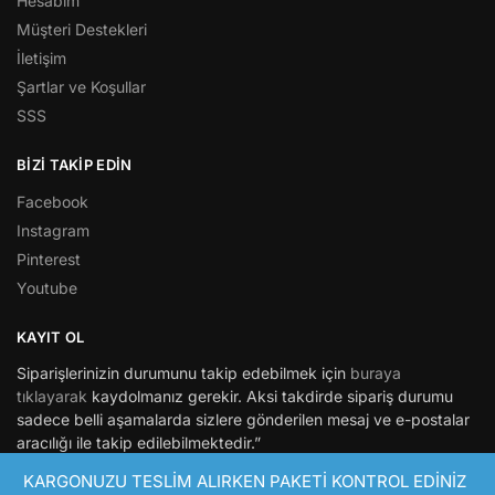
Hesabım
Müşteri Destekleri
İletişim
Şartlar ve Koşullar
SSS
BİZİ TAKİP EDİN
Facebook
Instagram
Pinterest
Youtube
KAYIT OL
Siparişlerinizin durumunu takip edebilmek için
buraya
tıklayarak
kaydolmanız gerekir. Aksi takdirde sipariş durumu
sadece belli aşamalarda sizlere gönderilen mesaj ve e-postalar
aracılığı ile takip edilebilmektedir.”
KARGONUZU TESLİM ALIRKEN PAKETİ KONTROL EDİNİZ
© Hepsimaket 2021