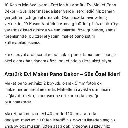
10 Kasım için özel olarak üretilen bu Atatürk Evi Maket Pano
Dekor – Süs, ister masada ister yerde sergilediğiniz zaman
gerçekten çok güzel duracak. Okulunuzda, evinizde, iş
yerinizde, 10 Kasım Atatürk’ü Anma günü ile ilgili özel bir köşe
yaratmak istediğinizde ve sunumlarda, özel günlerde, anma
törenlerinde, bu özel el yapımı maket pano setini
kullanabileceksiniz.
Farklı boyutlarda sunulan bu maket pano, tamamen siparişe
özel olarak hazırlanarak özel paketinde sizlere ulaştırılıyor.
Atatürk Evi Maket Pano Dekor – Süs Özellikleri
Maket pano setimiz; 2 boyutlu olarak 5 mm fotoblok
malzemeden üretilmektedir. Maketlerin ayakta durmasını
sağlayabilmek için arkasında sert kartondan ayağı
bulunmaktadır.
Maket panomuzun eni 40 cm ile 120 cm arasında
değişebilmektedir. Lütfen istediğiniz boyutu listeden seçiniz.
EnxBoy ölçümü için lütfen aşağıdaki videomuzu izleyiniz: