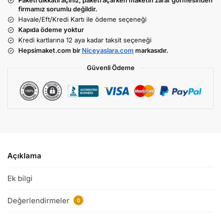
Paketi dikkatli açınız, paketi açarken maketin zarar görmesinden
firmamız sorumlu değildir.
Havale/Eft/Kredi Kartı ile ödeme seçeneği
Kapıda ödeme yoktur
Kredi kartlarına 12 aya kadar taksit seçeneği
Hepsimaket.com bir
Niceyaslara.com
markasıdır.
Güvenli Ödeme
Açıklama
Ek bilgi
Değerlendirmeler
0