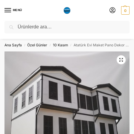
MENÜ
0
Ara
NATO ZİRVESİ NEDENİYLE 06-10 TEMMUZ TARİHLERİ ARASINDA
ATÖLYEMİZ KAPALI OLACAKTIR.
Ana Sayfa
Özel Günler
10 Kasım
Atatürk Evi Maket Pano Dekor – Süs
/
/
/