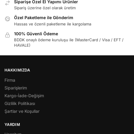
Siparişe Özel El Yapımı Ürünler
Sipariş üzerine özel olarak üretim
Özel Paketleme ile Gönderim
Hassas ve özenli paketleme ile kargolama
100% Güvenli Ödeme
BDDK onaylı ödeme kuruluşu ile (MasterCard / Visa / EFT /
HAVALE)
HAKKIMIZDA
Firma
Siparişlerim
Kargo-İade-Değişim
Gizlilik Politikası
Şartlar ve Koşullar
YARDIM