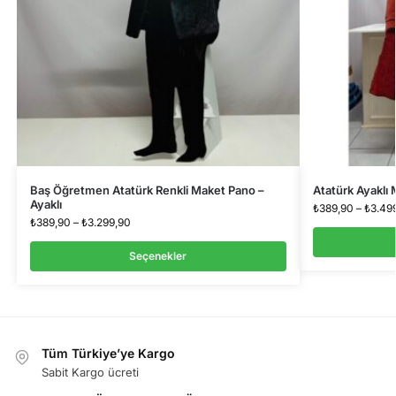
Baş Öğretmen Atatürk Renkli Maket Pano –
Atatürk Ayaklı
Ayaklı
₺
389,90
–
₺
3.49
₺
389,90
–
₺
3.299,90
Seçenekler
Tüm Türkiye’ye Kargo
Sabit Kargo ücreti