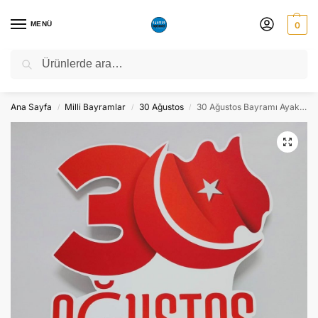
MENÜ
0
Ara
NATO ZİRVESİ NEDENİYLE 06-10 TEMMUZ TARİHLERİ ARASINDA
ATÖLYEMİZ KAPALI OLACAKTIR.
Ana Sayfa
Milli Bayramlar
30 Ağustos
30 Ağustos Bayramı Ayaklı Maket Pano Dekor – Süs
/
/
/