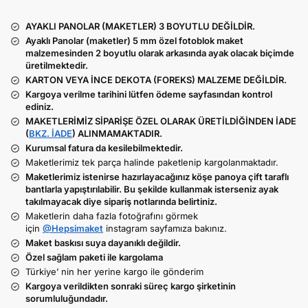
AYAKLI PANOLAR (MAKETLER) 3 BOYUTLU DEĞİLDİR.
Ayaklı Panolar (maketler) 5 mm özel fotoblok maket
malzemesinden 2 boyutlu olarak arkasında ayak olacak biçimde
üretilmektedir.
KARTON VEYA İNCE DEKOTA (FOREKS) MALZEME DEĞİLDİR.
Kargoya verilme tarihini lütfen ödeme sayfasından kontrol
ediniz.
MAKETLERİMİZ SİPARİŞE ÖZEL OLARAK ÜRETİLDİĞİNDEN İADE
(
BKZ. İADE
) ALINMAMAKTADIR.
Kurumsal fatura da kesilebilmektedir.
Maketlerimiz tek parça halinde paketlenip kargolanmaktadır.
Maketlerimiz istenirse hazırlayacağınız köşe panoya çift taraflı
bantlarla yapıştırılabilir. Bu şekilde kullanmak isterseniz ayak
takılmayacak diye sipariş notlarında belirtiniz.
Maketlerin daha fazla fotoğrafını görmek
için
@Hepsimaket
instagram sayfamıza bakınız.
Maket baskısı suya dayanıklı değildir.
Özel sağlam paketi ile kargolama
Türkiye’ nin her yerine kargo ile gönderim
Kargoya verildikten sonraki süreç kargo şirketinin
sorumluluğundadır.