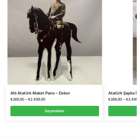
Atlı Atatürk Maket Pano – Dekor
Atatürk Şapka 
₺
389,90
–
₺
2.499,90
₺
389,90
–
₺
3.49
Seçenekler