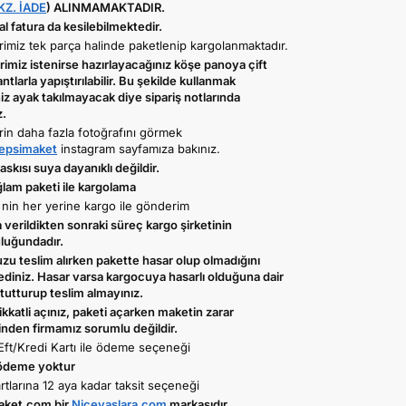
KZ. İADE
) ALINMAMAKTADIR.
 fatura da kesilebilmektedir.
imiz tek parça halinde paketlenip kargolanmaktadır.
imiz istenirse hazırlayacağınız köşe panoya çift
antlarla yapıştırılabilir. Bu şekilde kullanmak
iz ayak takılmayacak diye sipariş notlarında
z.
rin daha fazla fotoğrafını görmek
psimaket
instagram sayfamıza bakınız.
skısı suya dayanıklı değildir.
ğlam paketi ile kargolama
 nin her yerine kargo ile gönderim
verildikten sonraki süreç kargo şirketinin
luğundadır.
zu teslim alırken pakette hasar olup olmadığını
ediniz. Hasar varsa kargocuya hasarlı olduğuna dair
tutturup teslim almayınız.
ikkatli açınız, paketi açarken maketin zarar
nden firmamız sorumlu değildir.
Eft/Kredi Kartı ile ödeme seçeneği
ödeme yoktur
rtlarına 12 aya kadar taksit seçeneği
aket.com bir
Niceyaslara.com
markasıdır.