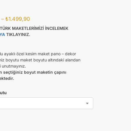
–
₺
1.499,90
ATÜRK MAKETLERİMİZİ İNCELEMEK
YA
TIKLAYINIZ.
lu ayaklı özel kesim maket pano – dekor
iniz boyutu maket boyutu altındaki alandan
 unutmayınız.
n seçtiğiniz boyut maketin çapını
ektedir.
utu