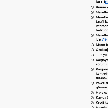
İADE (
B
Kurumsal
Maketler
Maketler
taraflı b
istersen
belirtini
Maketle
için
@He
Maket ba
Özel sa
Türkiye’
Kargoya 
sorumlu
Kargonu
kontrol 
tutanak 
Paketi d
görmesi
Havale/
Kapıda 
Kredi ka
Hepsim