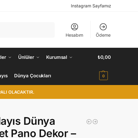
Instagram Sayfamız
Ara
Hesabım
Ödeme
ler
Ünlüler
Kurumsal
₺
0,00
ayıs
Dünya Çocukları
0
ALI OLACAKTIR.
ayıs Dünya
t Pano Dekor –