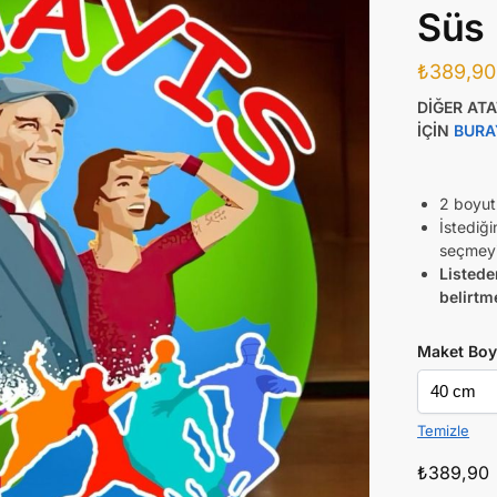
Süs
₺
389,90
DİĞER AT
İÇİN
BURA
2 boyut
İstediğ
seçmeyi
Listede
belirtm
Maket Boy
Temizle
₺
389,90