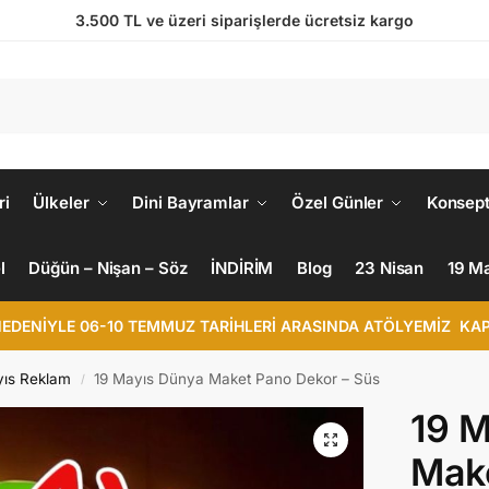
3.500 TL ve üzeri siparişlerde ücretsiz kargo
ri
Ülkeler
Dini Bayramlar
Özel Günler
Konsept
l
Düğün – Nişan – Söz
İNDİRİM
Blog
23 Nisan
19 M
NEDENİYLE 06-10 TEMMUZ TARİHLERİ ARASINDA ATÖLYEMİZ KAP
yıs Reklam
19 Mayıs Dünya Maket Pano Dekor – Süs
/
19 M
Make