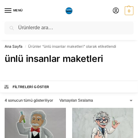
MENÜ
0
Ara
NATO ZİRVESİ NEDENİYLE 06-10 TEMMUZ TARİHLERİ ARASINDA
ATÖLYEMİZ KAPALI OLACAKTIR.
Ana Sayfa
Ürünler “ünlü insanlar maketleri” olarak etiketlendi
/
ünlü insanlar maketleri
FILTRELERI GÖSTER
4 sonucun tümü gösteriliyor