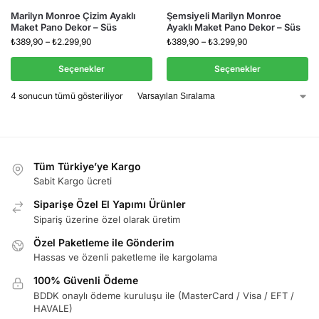
Marilyn Monroe Çizim Ayaklı
Şemsiyeli Marilyn Monroe
Maket Pano Dekor – Süs
Ayaklı Maket Pano Dekor – Süs
₺
389,90
–
₺
2.299,90
₺
389,90
–
₺
3.299,90
Seçenekler
Seçenekler
4 sonucun tümü gösteriliyor
Tüm Türkiye’ye Kargo
Sabit Kargo ücreti
Siparişe Özel El Yapımı Ürünler
Sipariş üzerine özel olarak üretim
Özel Paketleme ile Gönderim
Hassas ve özenli paketleme ile kargolama
100% Güvenli Ödeme
BDDK onaylı ödeme kuruluşu ile (MasterCard / Visa / EFT /
HAVALE)