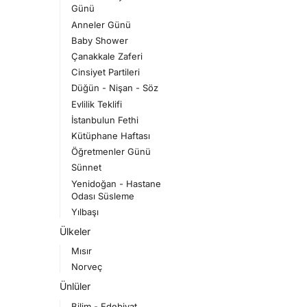
Günü
Anneler Günü
Baby Shower
Çanakkale Zaferi
Cinsiyet Partileri
Düğün - Nişan - Söz
Evlilik Teklifi
İstanbulun Fethi
Kütüphane Haftası
Öğretmenler Günü
Sünnet
Yenidoğan - Hastane
Odası Süsleme
Yılbaşı
Ülkeler
Mısır
Norveç
Ünlüler
Bilim - Edebiyat