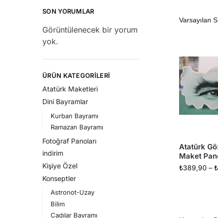
SON YORUMLAR
Görüntülenecek bir yorum
yok.
ÜRÜN KATEGORILERI
Atatürk Maketleri
Dini Bayramlar
Kurban Bayramı
Ramazan Bayramı
Fotoğraf Panoları
Atatürk Göz
indirim
Maket Pan
Kişiye Özel
₺
389,90
–
₺
Konseptler
Astronot-Uzay
Bilim
Cadılar Bayramı