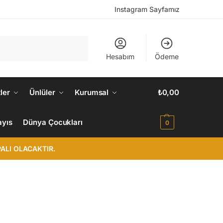
Instagram Sayfamız
Ara
Hesabım
Ödeme
ler
Ünlüler
Kurumsal
₺
0,00
ayıs
Dünya Çocukları
0
ALI OLACAKTIR.